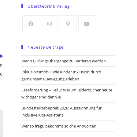
in
in
Oberstebrink Verlag
a
a
new
new
tab
tab
Opens
Opens
Opens
Opens
in
in
in
in
Neueste Beiträge
a
a
a
a
new
new
new
new
Wenn Bildungsübergänge zu Barrieren werden
on
tab
tab
tab
tab
Inklusionsmobil: Wie Kinder Inklusion durch
te
gemeinsame Bewegung erleben
Leseförderung – Teil 3: Warum Bilderbücher heute
wichtiger sind denn je
Bundesteilhabepreis 2026: Auszeichnung für
inklusive Kita-Assistenz
Wer so fragt, bekommt solche Antworten