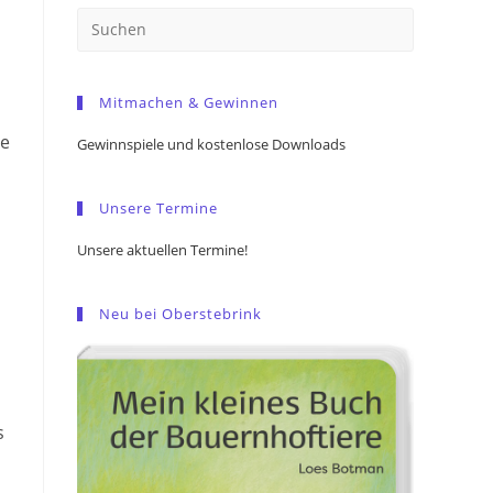
Press
Escape
to
Mitmachen & Gewinnen
close
the
ge
Gewinnspiele und kostenlose Downloads
search
panel.
Unsere Termine
Unsere aktuellen Termine!
Neu bei Oberstebrink
s