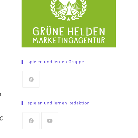
spielen und lernen Gruppe
n
Opens
n
in
spielen und lernen Redaktion
a
new
ng
tab
Opens
Opens