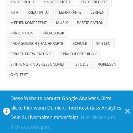
KINDERBUCH
KINDERGARTEN
KINDERRECHTE
KITA
KREATIVITÄT
LEHRKRÄFTE
LERNEN
MEDIENKOMPETENZ
MUSIK
PARTIZIPATION
PRÄVENTION
PÄDAGOGIK
PÄDAGOGISCHE FACHKRÄFTE
SCHULE
SPIELEN
SPRACHENTWICKLUNG
SPRACHFÖRDERUNG
STIFTUNG KINDERGESUNDHEIT
STUDIE
VORLESEN
ÖKO-TEST
Diese Website benutzt Google Analytics. Bitte
klicke hier wenn Du nicht möchtest dass Analytics
MEDIADATEN
DATENSCHUTZ
Dein Surfverhalten mitverfolgt.
Hier klicken um
TEILNAHMEBEDINGUNGEN FÜR GEWINNSPIELE
IMPRESSUM
dich auszutragen.
ÜBER UNS I
KONTAKT I
© COPYRIGHT 2023