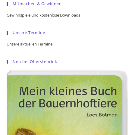
Mitmachen & Gewinnen
clo
the
Gewinnspiele und kostenlose Downloads
sea
pan
Unsere Termine
Unsere aktuellen Termine!
Neu bei Oberstebrink