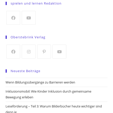
in
spielen und lernen Redaktion
a
new
tab
Opens
Opens
in
in
Oberstebrink Verlag
a
a
new
new
tab
tab
Opens
Opens
Opens
Opens
in
in
in
in
Neueste Beiträge
a
a
a
a
new
new
new
new
Wenn Bildungsübergänge zu Barrieren werden
tab
tab
tab
tab
Inklusionsmobil: Wie Kinder Inklusion durch gemeinsame
Bewegung erleben
Leseförderung – Teil 3: Warum Bilderbücher heute wichtiger sind
denn je