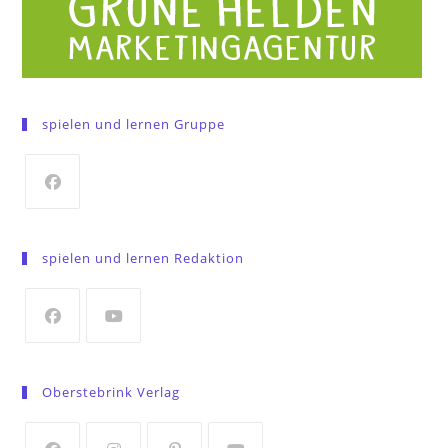
spielen und lernen Gruppe
Opens
in
spielen und lernen Redaktion
a
new
tab
Opens
Opens
in
in
Oberstebrink Verlag
a
a
new
new