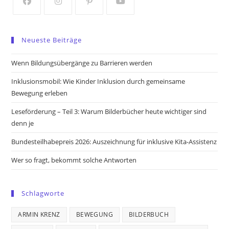
tab
tab
Opens
Opens
Opens
Opens
in
in
in
in
Neueste Beiträge
a
a
a
a
new
new
new
new
Wenn Bildungsübergänge zu Barrieren werden
tab
tab
tab
tab
Inklusionsmobil: Wie Kinder Inklusion durch gemeinsame
Bewegung erleben
Leseförderung – Teil 3: Warum Bilderbücher heute wichtiger sind
denn je
Bundesteilhabepreis 2026: Auszeichnung für inklusive Kita-Assistenz
Wer so fragt, bekommt solche Antworten
Schlagworte
ARMIN KRENZ
BEWEGUNG
BILDERBUCH