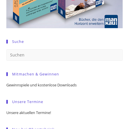
Suche
Pre
Es
to
Mitmachen & Gewinnen
clo
the
Gewinnspiele und kostenlose Downloads
sea
pan
Unsere Termine
Unsere aktuellen Termine!