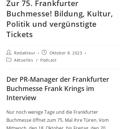
Zur 75. Frankfurter
Buchmesse! Bildung, Kultur,
Politik und vergünstigte
Tickets
Beitrags-
Beitrag
Redakteur
Oktober 8, 2023
Autor:
veröffentlicht:
Beitrags-
Aktuelles
/
Podcast
Kategorie:
Der PR-Manager der Frankfurter
Buchmesse Frank Krings im
Interview
Nur noch wenige Tage und die Frankfurter
Buchmesse öffnet zum 75. Mal ihre Türen. Vom
Mittwoch, den 18. Oktober, bis Freitag, den 20.