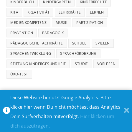
KINDERBUCH
KINDERGARTEN
KINDERRECHTE
KITA
KREATIVITÄT
LEHRKRÄFTE
LERNEN
MEDIENKOMPETENZ
MUSIK
PARTIZIPATION
PRÄVENTION
PÄDAGOGIK
PÄDAGOGISCHE FACHKRÄFTE
SCHULE
SPIELEN
SPRACHENTWICKLUNG
SPRACHFÖRDERUNG
STIFTUNG KINDERGESUNDHEIT
STUDIE
VORLESEN
ÖKO-TEST
Diese Website benutzt Google Analytics. Bitte
klicke hier wenn Du nicht möchtest dass Analytics
MEDIADATEN
DATENSCHUTZ
Dein Surfverhalten mitverfolgt.
Hier klicken um
TEILNAHMEBEDINGUNGEN FÜR GEWINNSPIELE
IMPRESSUM
dich auszutragen.
ÜBER UNS I
KONTAKT I
© COPYRIGHT 2023