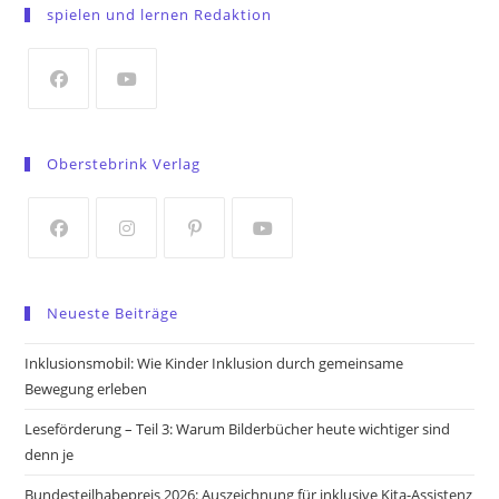
in
spielen und lernen Redaktion
a
new
tab
Opens
Opens
in
in
Oberstebrink Verlag
a
a
new
new
tab
tab
Opens
Opens
Opens
Opens
in
in
in
in
Neueste Beiträge
a
a
a
a
new
new
new
new
Inklusionsmobil: Wie Kinder Inklusion durch gemeinsame
tab
tab
tab
tab
Bewegung erleben
Leseförderung – Teil 3: Warum Bilderbücher heute wichtiger sind
denn je
Bundesteilhabepreis 2026: Auszeichnung für inklusive Kita-Assistenz