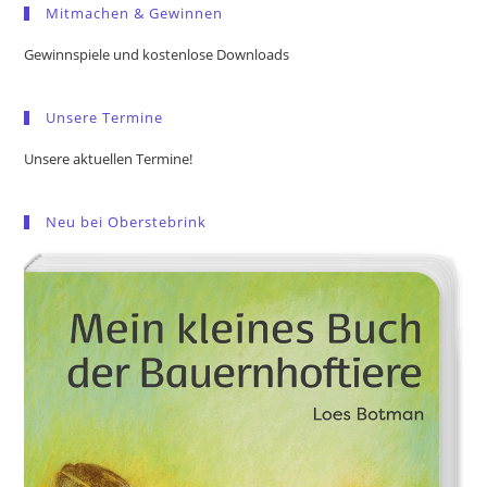
Mitmachen & Gewinnen
clo
the
Gewinnspiele und kostenlose Downloads
sea
pan
Unsere Termine
Unsere aktuellen Termine!
Neu bei Oberstebrink