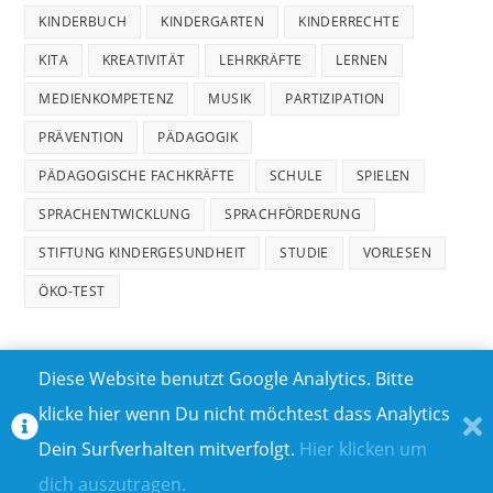
KINDERBUCH
KINDERGARTEN
KINDERRECHTE
KITA
KREATIVITÄT
LEHRKRÄFTE
LERNEN
MEDIENKOMPETENZ
MUSIK
PARTIZIPATION
PRÄVENTION
PÄDAGOGIK
PÄDAGOGISCHE FACHKRÄFTE
SCHULE
SPIELEN
SPRACHENTWICKLUNG
SPRACHFÖRDERUNG
STIFTUNG KINDERGESUNDHEIT
STUDIE
VORLESEN
ÖKO-TEST
Diese Website benutzt Google Analytics. Bitte
klicke hier wenn Du nicht möchtest dass Analytics
MEDIADATEN
DATENSCHUTZ
Dein Surfverhalten mitverfolgt.
Hier klicken um
TEILNAHMEBEDINGUNGEN FÜR GEWINNSPIELE
IMPRESSUM
dich auszutragen.
ÜBER UNS I
KONTAKT I
© COPYRIGHT 2023