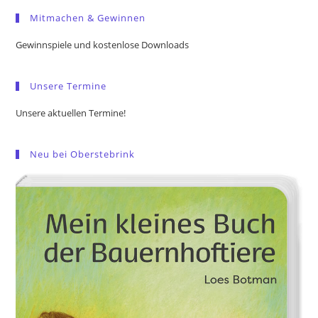
to
Mitmachen & Gewinnen
clo
the
Gewinnspiele und kostenlose Downloads
sea
pan
Unsere Termine
Unsere aktuellen Termine!
Neu bei Oberstebrink