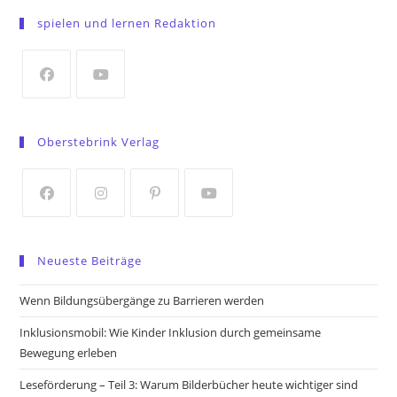
in
spielen und lernen Redaktion
a
new
tab
Opens
Opens
in
in
Oberstebrink Verlag
a
a
new
new
tab
tab
Opens
Opens
Opens
Opens
in
in
in
in
Neueste Beiträge
a
a
a
a
new
new
new
new
Wenn Bildungsübergänge zu Barrieren werden
tab
tab
tab
tab
Inklusionsmobil: Wie Kinder Inklusion durch gemeinsame
Bewegung erleben
Leseförderung – Teil 3: Warum Bilderbücher heute wichtiger sind