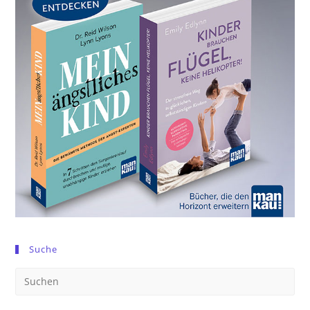
Suche
Pre
Es