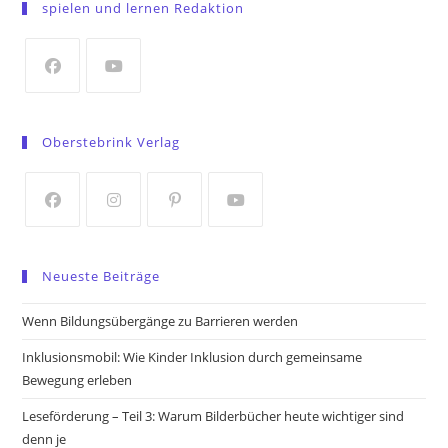
spielen und lernen Redaktion
a
new
tab
Opens
Opens
in
in
Oberstebrink Verlag
a
a
new
new
tab
tab
Opens
Opens
Opens
Opens
in
in
in
in
Neueste Beiträge
a
a
a
a
new
new
new
new
Wenn Bildungsübergänge zu Barrieren werden
tab
tab
tab
tab
Inklusionsmobil: Wie Kinder Inklusion durch gemeinsame
Bewegung erleben
Leseförderung – Teil 3: Warum Bilderbücher heute wichtiger sind
denn je