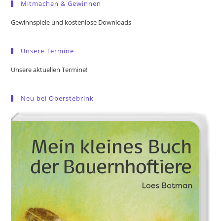
Mitmachen & Gewinnen
clo
the
Gewinnspiele und kostenlose Downloads
sea
pan
Unsere Termine
Unsere aktuellen Termine!
Neu bei Oberstebrink