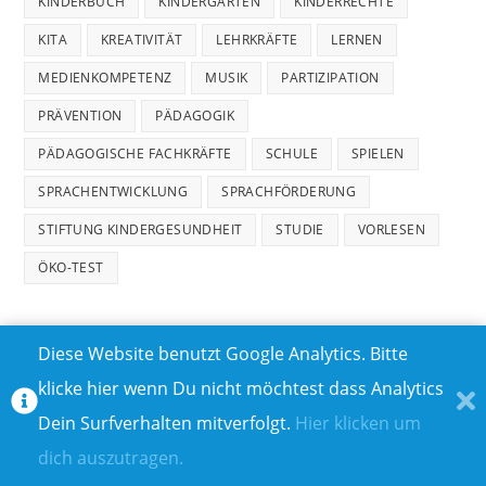
KINDERBUCH
KINDERGARTEN
KINDERRECHTE
KITA
KREATIVITÄT
LEHRKRÄFTE
LERNEN
MEDIENKOMPETENZ
MUSIK
PARTIZIPATION
PRÄVENTION
PÄDAGOGIK
PÄDAGOGISCHE FACHKRÄFTE
SCHULE
SPIELEN
SPRACHENTWICKLUNG
SPRACHFÖRDERUNG
STIFTUNG KINDERGESUNDHEIT
STUDIE
VORLESEN
ÖKO-TEST
Diese Website benutzt Google Analytics. Bitte
klicke hier wenn Du nicht möchtest dass Analytics
MEDIADATEN
DATENSCHUTZ
Dein Surfverhalten mitverfolgt.
Hier klicken um
TEILNAHMEBEDINGUNGEN FÜR GEWINNSPIELE
IMPRESSUM
dich auszutragen.
ÜBER UNS I
KONTAKT I
© COPYRIGHT 2023