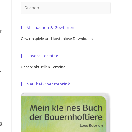
Press
Escape
to
Mitmachen & Gewinnen
close
r
the
Gewinnspiele und kostenlose Downloads
search
panel.
Unsere Termine
Unsere aktuellen Termine!
,
Neu bei Oberstebrink
ng