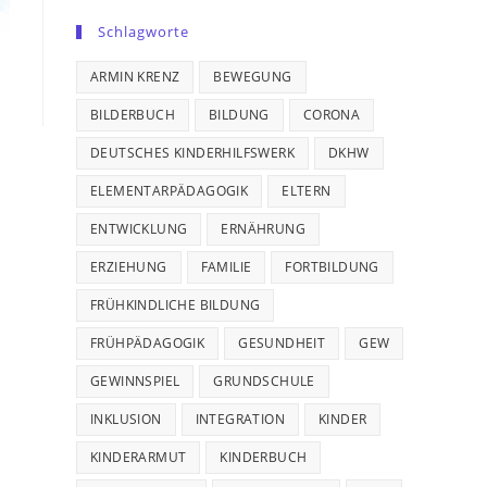
Schlagworte
ARMIN KRENZ
BEWEGUNG
BILDERBUCH
BILDUNG
CORONA
DEUTSCHES KINDERHILFSWERK
DKHW
ELEMENTARPÄDAGOGIK
ELTERN
ENTWICKLUNG
ERNÄHRUNG
ERZIEHUNG
FAMILIE
FORTBILDUNG
FRÜHKINDLICHE BILDUNG
FRÜHPÄDAGOGIK
GESUNDHEIT
GEW
GEWINNSPIEL
GRUNDSCHULE
INKLUSION
INTEGRATION
KINDER
KINDERARMUT
KINDERBUCH