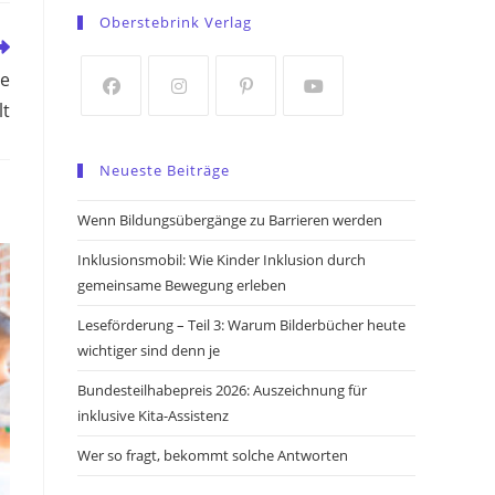
in
in
Oberstebrink Verlag
a
a
new
new
ie
tab
tab
lt
Opens
Opens
Opens
Opens
in
in
in
in
Neueste Beiträge
a
a
a
a
new
new
new
new
Wenn Bildungsübergänge zu Barrieren werden
tab
tab
tab
tab
Inklusionsmobil: Wie Kinder Inklusion durch
gemeinsame Bewegung erleben
Leseförderung – Teil 3: Warum Bilderbücher heute
wichtiger sind denn je
Bundesteilhabepreis 2026: Auszeichnung für
inklusive Kita-Assistenz
Wer so fragt, bekommt solche Antworten