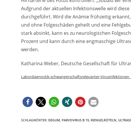
Hirnarterie des Fötus kontrolliert. „Sobald wir ein
Aufgrund der aktuellen Infektionswelle wird diese
durchgeführt. Wird die Anämie frühzeitig erkannt
und ohne Folgeschäden geheilt und eine Fehlgeb
stark absinkt, kann es zu neurologischen Folgesc
Prozent und kann durch eine engmaschige Ultrasc
werden.
Katharina Weber, Deutsche Gesellschaft für Ultra
Labordiagnostik-schwangerschaftsrelevanter-Virusinfektionen
SCHLAGWÖRTER
:
DEGUM
,
PARVOVIRUS B 19
,
RIENGELRÖTELN
,
ULTRAS