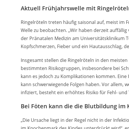
Aktuell Frühjahrswelle mit Ringelröte
Ringelröteln treten häufig saisonal auf, meist im
Welle zu beobachten. „Wir haben derzeit auffällig v
der Pränatalen Medizin am Universitätsklinikum
Kopfschmerzen, Fieber und ein Hautausschlag, der
Insgesamt stellen die Ringelröteln in den meiste
bestimmten Risikogruppen, insbesondere bei S
kann es jedoch zu Komplikationen kommen. Eine I
kann schwerwiegende Folgen haben. Vor allem, w
infiziert, besteht ein erhöhtes Risiko für Fehl- un
Bei Föten kann die die Blutbildung i
„Die Ursache liegt in der Regel nicht in der Infekt
im Knochenmark des Kindes unterdrückt wird“, erk