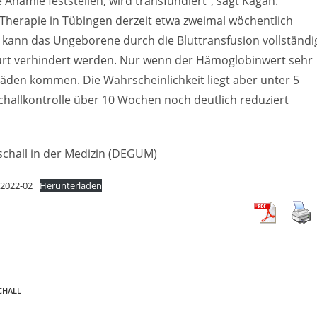
e Anämie feststellen, wird transfundiert“, sagt Kagan.
 Therapie in Tübingen derzeit etwa zweimal wöchentlich
, kann das Ungeborene durch die Bluttransfusion vollständi
urt verhindert werden. Nur wenn der Hämoglobinwert sehr
häden kommen. Die Wahrscheinlichkeit liegt aber unter 5
hallkontrolle über 10 Wochen noch deutlich reduziert
schall in der Medizin (DEGUM)
_2022-02
Herunterladen
CHALL