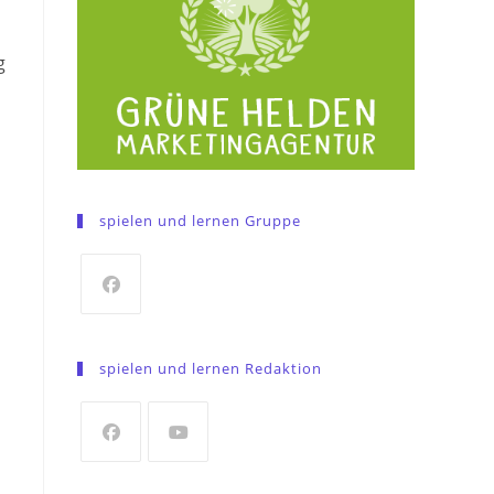
g
spielen und lernen Gruppe
Opens
in
spielen und lernen Redaktion
a
new
tab
Opens
Opens