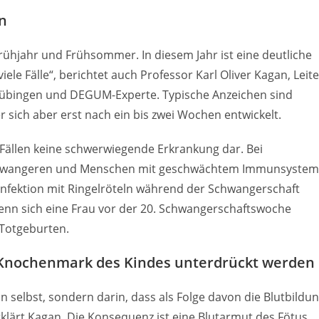
ln
 Frühjahr und Frühsommer. In diesem Jahr ist eine deutliche
iele Fälle“, berichtet auch Professor Karl Oliver Kagan, Leite
 Tübingen und DEGUM-Experte. Typische Anzeichen sind
 sich aber erst nach ein bis zwei Wochen entwickelt.
n Fällen keine schwerwiegende Erkrankung dar. Bei
chwangeren und Menschen mit geschwächtem Immunsystem
nfektion mit Ringelröteln während der Schwangerschaft
enn sich eine Frau vor der 20. Schwangerschaftswoche
d Totgeburten.
m Knochenmark des Kindes unterdrückt werden
ion selbst, sondern darin, dass als Folge davon die Blutbildu
lärt Kagan. Die Konsequenz ist eine Blutarmut des Fötus.