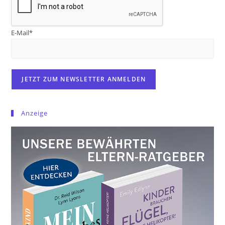
E-Mail*
Anzeige