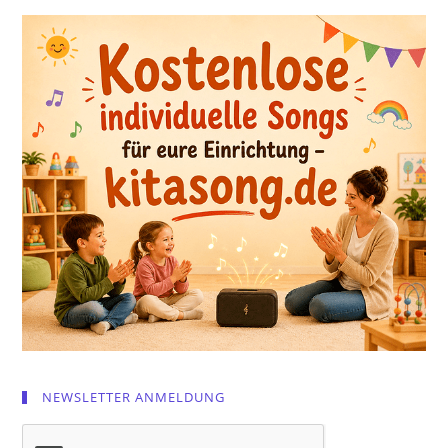
NEWSLETTER ANMELDUNG