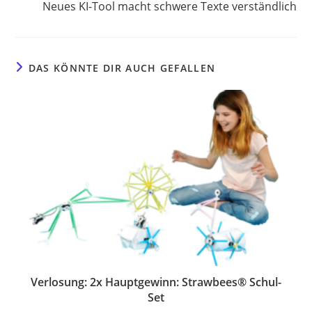
Neues KI-Tool macht schwere Texte verständlich
DAS KÖNNTE DIR AUCH GEFALLEN
Verlosung: 2x Hauptgewinn: Strawbees® Schul-
Set