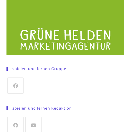
spielen und lernen Gruppe
Opens
in
spielen und lernen Redaktion
a
new
tab