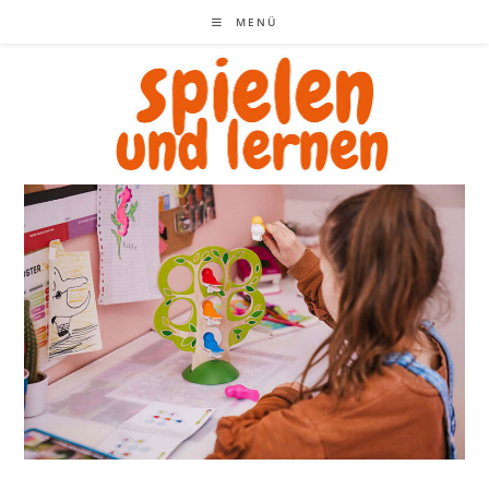
Zum
MENÜ
Inhalt
springen