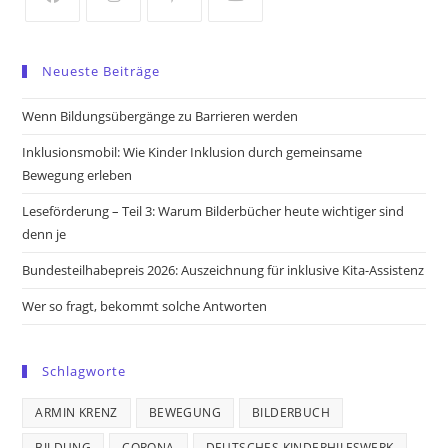
Opens
Opens
Opens
Opens
in
in
in
in
Neueste Beiträge
a
a
a
a
new
new
new
new
Wenn Bildungsübergänge zu Barrieren werden
tab
tab
tab
tab
Inklusionsmobil: Wie Kinder Inklusion durch gemeinsame
Bewegung erleben
Leseförderung – Teil 3: Warum Bilderbücher heute wichtiger sind
denn je
Bundesteilhabepreis 2026: Auszeichnung für inklusive Kita-Assistenz
Wer so fragt, bekommt solche Antworten
Schlagworte
ARMIN KRENZ
BEWEGUNG
BILDERBUCH
BILDUNG
CORONA
DEUTSCHES KINDERHILFSWERK