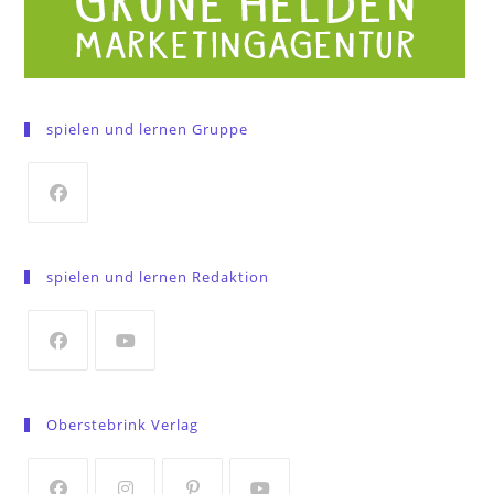
spielen und lernen Gruppe
Opens
in
spielen und lernen Redaktion
a
new
tab
Opens
Opens
in
in
Oberstebrink Verlag
a
a
new
new
tab
tab