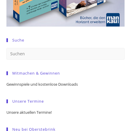
Suche
Pre
Es
to
Mitmachen & Gewinnen
clo
the
Gewinnspiele und kostenlose Downloads
sea
pan
Unsere Termine
Unsere aktuellen Termine!
Neu bei Oberstebrink