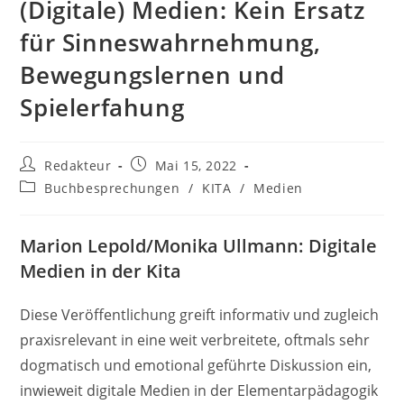
(Digitale) Medien: Kein Ersatz
für Sinneswahrnehmung,
Bewegungslernen und
Spielerfahung
Beitrags-
Beitrag
Redakteur
Mai 15, 2022
Autor:
veröffentlicht:
Beitrags-
Buchbesprechungen
/
KITA
/
Medien
Kategorie:
Marion Lepold/Monika Ullmann: Digitale
Medien in der Kita
Diese Veröffentlichung greift informativ und zugleich
praxisrelevant in eine weit verbreitete, oftmals sehr
dogmatisch und emotional geführte Diskussion ein,
inwieweit digitale Medien in der Elementarpädagogik