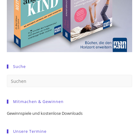
Suche
Pre
Es
to
Mitmachen & Gewinnen
clo
the
Gewinnspiele und kostenlose Downloads
sea
pan
Unsere Termine