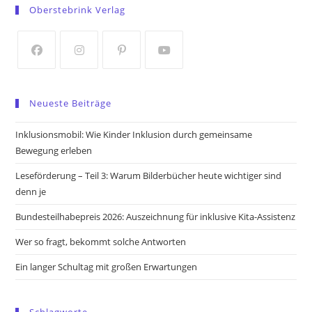
in
in
Oberstebrink Verlag
a
a
new
new
tab
tab
Opens
Opens
Opens
Opens
in
in
in
in
Neueste Beiträge
a
a
a
a
new
new
new
new
Inklusionsmobil: Wie Kinder Inklusion durch gemeinsame
tab
tab
tab
tab
Bewegung erleben
Leseförderung – Teil 3: Warum Bilderbücher heute wichtiger sind
denn je
Bundesteilhabepreis 2026: Auszeichnung für inklusive Kita-Assistenz
Wer so fragt, bekommt solche Antworten
Ein langer Schultag mit großen Erwartungen