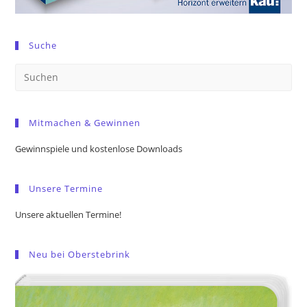
Suche
Pre
Es
to
Mitmachen & Gewinnen
clo
the
Gewinnspiele und kostenlose Downloads
sea
pan
Unsere Termine
Unsere aktuellen Termine!
Neu bei Oberstebrink