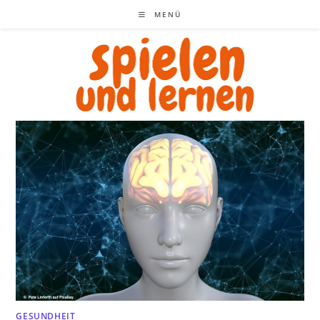
Zum
MENÜ
Inhalt
springen
GESUNDHEIT