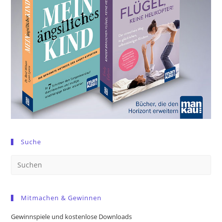
Suche
Pre
Es
to
Mitmachen & Gewinnen
clo
the
Gewinnspiele und kostenlose Downloads