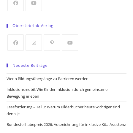
tab
Opens
Opens
in
in
Oberstebrink Verlag
a
a
new
new
tab
tab
Opens
Opens
Opens
Opens
in
in
in
in
Neueste Beiträge
a
a
a
a
new
new
new
new
Wenn Bildungsübergänge zu Barrieren werden
tab
tab
tab
tab
Inklusionsmobil: Wie Kinder Inklusion durch gemeinsame
Bewegung erleben
Leseförderung – Teil 3: Warum Bilderbücher heute wichtiger sind
denn je
Bundesteilhabepreis 2026: Auszeichnung für inklusive Kita-Assistenz