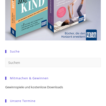
Suche
Pre
Es
to
Mitmachen & Gewinnen
clo
the
Gewinnspiele und kostenlose Downloads
sea
pan
Unsere Termine