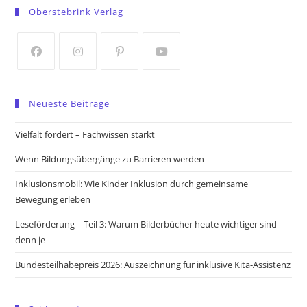
in
in
Oberstebrink Verlag
a
a
new
new
tab
tab
Opens
Opens
Opens
Opens
in
in
in
in
Neueste Beiträge
a
a
a
a
new
new
new
new
Vielfalt fordert – Fachwissen stärkt
tab
tab
tab
tab
Wenn Bildungsübergänge zu Barrieren werden
Inklusionsmobil: Wie Kinder Inklusion durch gemeinsame
Bewegung erleben
Leseförderung – Teil 3: Warum Bilderbücher heute wichtiger sind
denn je
Bundesteilhabepreis 2026: Auszeichnung für inklusive Kita-Assistenz