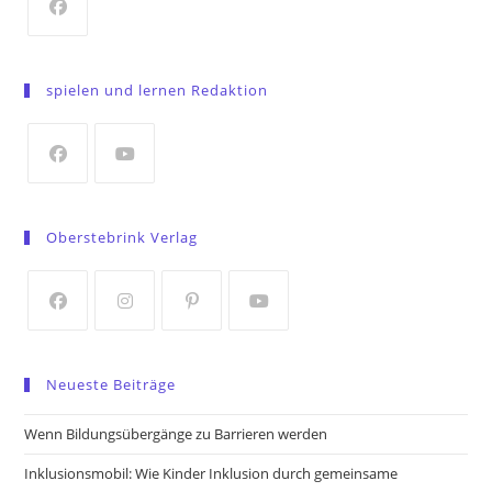
Opens
in
spielen und lernen Redaktion
a
new
tab
Opens
Opens
in
in
Oberstebrink Verlag
a
a
new
new
tab
tab
Opens
Opens
Opens
Opens
in
in
in
in
Neueste Beiträge
a
a
a
a
new
new
new
new
Wenn Bildungsübergänge zu Barrieren werden
tab
tab
tab
tab
Inklusionsmobil: Wie Kinder Inklusion durch gemeinsame