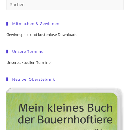
Pre
Es
to
Mitmachen & Gewinnen
clo
the
Gewinnspiele und kostenlose Downloads
sea
pan
Unsere Termine
Unsere aktuellen Termine!
Neu bei Oberstebrink