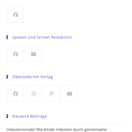
Opens
in
spielen und lernen Redaktion
a
new
tab
Opens
Opens
in
in
Oberstebrink Verlag
a
a
new
new
tab
tab
Opens
Opens
Opens
Opens
in
in
in
in
Neueste Beiträge
a
a
a
a
new
new
new
new
Inklusionsmobil: Wie Kinder Inklusion durch gemeinsame