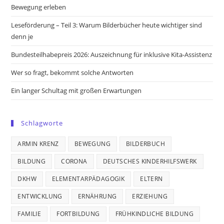
tab
tab
tab
tab
Bewegung erleben
Leseförderung – Teil 3: Warum Bilderbücher heute wichtiger sind
denn je
Bundesteilhabepreis 2026: Auszeichnung für inklusive Kita-Assistenz
Wer so fragt, bekommt solche Antworten
Ein langer Schultag mit großen Erwartungen
Schlagworte
ARMIN KRENZ
BEWEGUNG
BILDERBUCH
BILDUNG
CORONA
DEUTSCHES KINDERHILFSWERK
DKHW
ELEMENTARPÄDAGOGIK
ELTERN
ENTWICKLUNG
ERNÄHRUNG
ERZIEHUNG
FAMILIE
FORTBILDUNG
FRÜHKINDLICHE BILDUNG