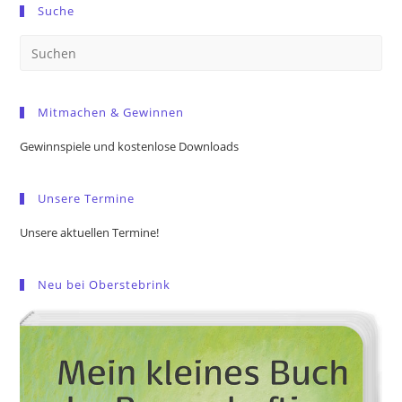
Suche
Pre
Es
to
Mitmachen & Gewinnen
clo
the
Gewinnspiele und kostenlose Downloads
sea
pan
Unsere Termine
Unsere aktuellen Termine!
Neu bei Oberstebrink