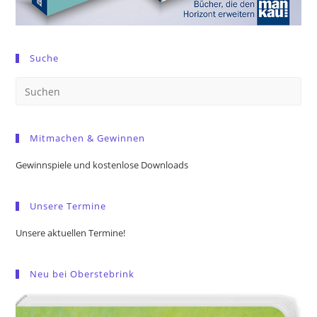
Suche
Pre
Es
to
Mitmachen & Gewinnen
clo
the
Gewinnspiele und kostenlose Downloads
sea
pan
Unsere Termine
Unsere aktuellen Termine!
Neu bei Oberstebrink