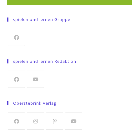
spielen und lernen Gruppe
Opens
in
spielen und lernen Redaktion
a
new
tab
Opens
Opens
in
in
Oberstebrink Verlag
a
a
new
new
tab
tab
Opens
Opens
Opens
Opens