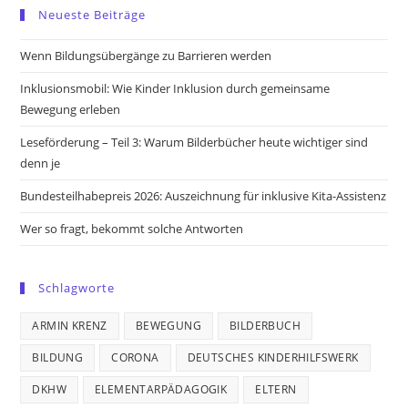
in
in
in
in
Neueste Beiträge
a
a
a
a
new
new
new
new
Wenn Bildungsübergänge zu Barrieren werden
tab
tab
tab
tab
Inklusionsmobil: Wie Kinder Inklusion durch gemeinsame
Bewegung erleben
Leseförderung – Teil 3: Warum Bilderbücher heute wichtiger sind
denn je
Bundesteilhabepreis 2026: Auszeichnung für inklusive Kita-Assistenz
Wer so fragt, bekommt solche Antworten
Schlagworte
ARMIN KRENZ
BEWEGUNG
BILDERBUCH
BILDUNG
CORONA
DEUTSCHES KINDERHILFSWERK
DKHW
ELEMENTARPÄDAGOGIK
ELTERN