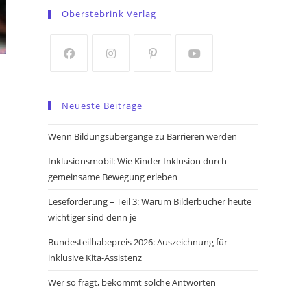
in
in
Oberstebrink Verlag
a
a
new
new
tab
tab
Opens
Opens
Opens
Opens
in
in
in
in
Neueste Beiträge
a
a
a
a
new
new
new
new
Wenn Bildungsübergänge zu Barrieren werden
tab
tab
tab
tab
Inklusionsmobil: Wie Kinder Inklusion durch
gemeinsame Bewegung erleben
Leseförderung – Teil 3: Warum Bilderbücher heute
wichtiger sind denn je
Bundesteilhabepreis 2026: Auszeichnung für
inklusive Kita-Assistenz
Wer so fragt, bekommt solche Antworten