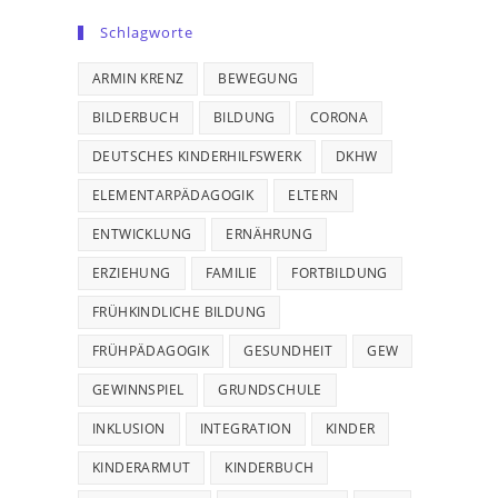
Schlagworte
ARMIN KRENZ
BEWEGUNG
BILDERBUCH
BILDUNG
CORONA
DEUTSCHES KINDERHILFSWERK
DKHW
ELEMENTARPÄDAGOGIK
ELTERN
ENTWICKLUNG
ERNÄHRUNG
ERZIEHUNG
FAMILIE
FORTBILDUNG
FRÜHKINDLICHE BILDUNG
FRÜHPÄDAGOGIK
GESUNDHEIT
GEW
GEWINNSPIEL
GRUNDSCHULE
INKLUSION
INTEGRATION
KINDER
KINDERARMUT
KINDERBUCH