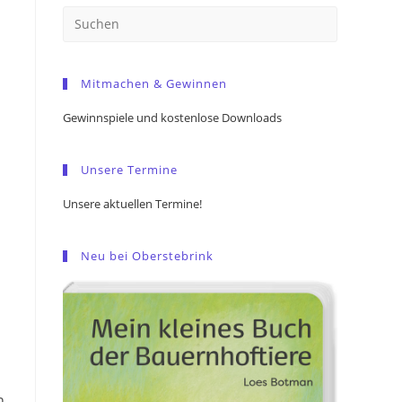
Press
Escape
to
Mitmachen & Gewinnen
close
the
Gewinnspiele und kostenlose Downloads
search
panel.
Unsere Termine
Unsere aktuellen Termine!
Neu bei Oberstebrink
n,