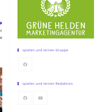
er
e
spielen und lernen Gruppe
Opens
in
spielen und lernen Redaktion
a
new
tab
Opens
Opens