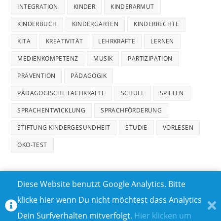
INTEGRATION
KINDER
KINDERARMUT
KINDERBUCH
KINDERGARTEN
KINDERRECHTE
KITA
KREATIVITÄT
LEHRKRÄFTE
LERNEN
MEDIENKOMPETENZ
MUSIK
PARTIZIPATION
PRÄVENTION
PÄDAGOGIK
PÄDAGOGISCHE FACHKRÄFTE
SCHULE
SPIELEN
SPRACHENTWICKLUNG
SPRACHFÖRDERUNG
STIFTUNG KINDERGESUNDHEIT
STUDIE
VORLESEN
ÖKO-TEST
Diese Website benutzt Google Analytics. Bitte
klicke hier wenn Du nicht möchtest dass Analytics
MEDIADATEN
DATENSCHUTZ
Dein Surfverhalten mitverfolgt.
Hier klicken um
TEILNAHMEBEDINGUNGEN FÜR GEWINNSPIELE
IMPRESSUM