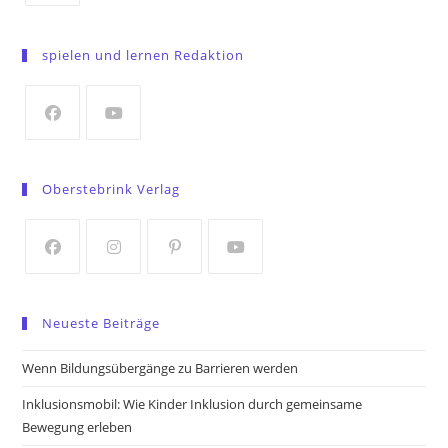
Opens
in
spielen und lernen Redaktion
a
new
tab
Opens
Opens
in
in
Oberstebrink Verlag
a
a
new
new
tab
tab
Opens
Opens
Opens
Opens
in
in
in
in
Neueste Beiträge
a
a
a
a
new
new
new
new
Wenn Bildungsübergänge zu Barrieren werden
tab
tab
tab
tab
Inklusionsmobil: Wie Kinder Inklusion durch gemeinsame
Bewegung erleben