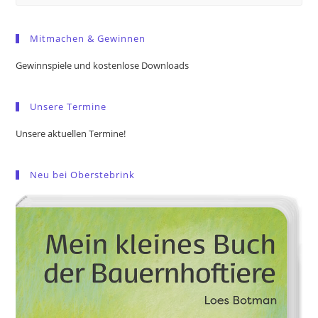
Es
to
Mitmachen & Gewinnen
clo
the
Gewinnspiele und kostenlose Downloads
sea
pan
Unsere Termine
Unsere aktuellen Termine!
Neu bei Oberstebrink