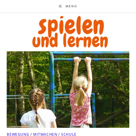
Zum
MENÜ
Inhalt
springen
BEWEGUNG
/
MITMACHEN
/
SCHULE