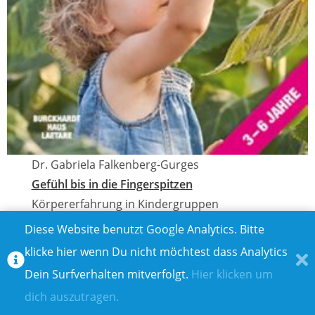
Dr. Gabriela Falkenberg-Gurges
Gefühl bis in die Fingerspitzen
Körpererfahrung in Kindergruppen
Burckhardthaus-Laetare
Diese Website benutzt Google Analytics. Bitte
ISBN: 978-3-944548-10-4
klicke hier wenn Du nicht möchtest dass Analytics
Taschenbuch, 96 Seiten
Dein Surfverhalten mitverfolgt.
Hier klicken um
14,95 €
dich auszutragen.
Mehr auf
www.oberstebrink.de