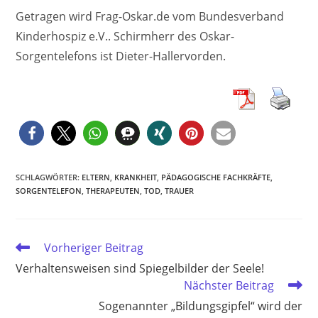
Getragen wird Frag-Oskar.de vom Bundesverband
Kinderhospiz e.V.. Schirmherr des Oskar-
Sorgentelefons ist Dieter-Hallervorden.
SCHLAGWÖRTER
:
ELTERN
,
KRANKHEIT
,
PÄDAGOGISCHE FACHKRÄFTE
,
SORGENTELEFON
,
THERAPEUTEN
,
TOD
,
TRAUER
Weitere
Vorheriger Beitrag
Artikel
Verhaltensweisen sind Spiegelbilder der Seele!
ansehen
Nächster Beitrag
Sogenannter „Bildungsgipfel“ wird der