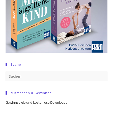
Suche
Pre
Es
to
Mitmachen & Gewinnen
clo
the
Gewinnspiele und kostenlose Downloads
sea
pan