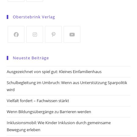
Opens
Opens
in
in
Oberstebrink Verlag
a
a
new
new
tab
tab
Opens
Opens
Opens
Opens
in
in
in
in
Neueste Beiträge
a
a
a
a
new
new
new
new
Ausgezeichnet von spiel gut: Kleines Einfamilienhaus
tab
tab
tab
tab
Schulbegleitung im Umbruch: Wenn aus Unterstützung Sparpolitik
wird
Vielfalt fordert – Fachwissen stärkt
Wenn Bildungsübergänge zu Barrieren werden
Inklusionsmobil: Wie Kinder Inklusion durch gemeinsame
Bewegung erleben