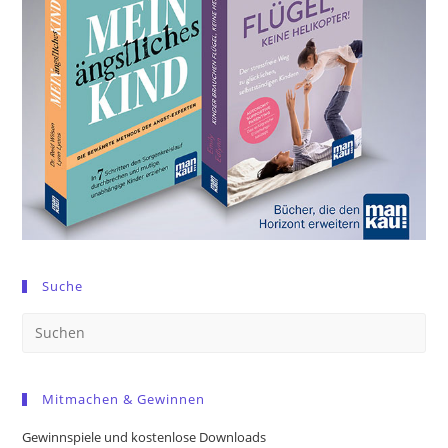
Suche
Pre
Es
to
Mitmachen & Gewinnen
clo
the
Gewinnspiele und kostenlose Downloads