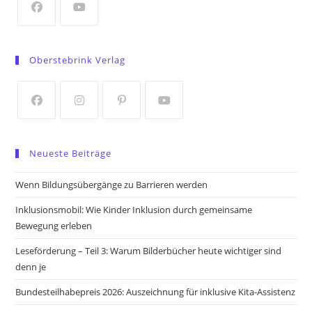
tab
Opens
Opens
in
in
Oberstebrink Verlag
a
a
new
new
tab
tab
Opens
Opens
Opens
Opens
in
in
in
in
Neueste Beiträge
a
a
a
a
new
new
new
new
Wenn Bildungsübergänge zu Barrieren werden
tab
tab
tab
tab
Inklusionsmobil: Wie Kinder Inklusion durch gemeinsame
Bewegung erleben
Leseförderung – Teil 3: Warum Bilderbücher heute wichtiger sind
denn je
Bundesteilhabepreis 2026: Auszeichnung für inklusive Kita-Assistenz