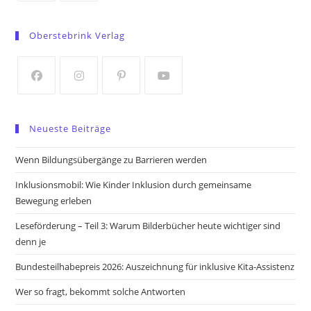
Opens
Opens
in
in
Oberstebrink Verlag
a
a
new
new
tab
tab
Opens
Opens
Opens
Opens
in
in
in
in
Neueste Beiträge
a
a
a
a
new
new
new
new
Wenn Bildungsübergänge zu Barrieren werden
tab
tab
tab
tab
Inklusionsmobil: Wie Kinder Inklusion durch gemeinsame
Bewegung erleben
Leseförderung – Teil 3: Warum Bilderbücher heute wichtiger sind
denn je
Bundesteilhabepreis 2026: Auszeichnung für inklusive Kita-Assistenz
Wer so fragt, bekommt solche Antworten