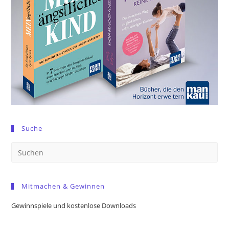
Suche
Pre
Es
to
Mitmachen & Gewinnen
clo
the
Gewinnspiele und kostenlose Downloads
sea
pan