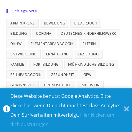
Schlagworte
ARMIN KRENZ
BEWEGUNG
BILDERBUCH
BILDUNG
CORONA
DEUTSCHES KINDERHILFSWERK
DKHW
ELEMENTARPÄDAGOGIK
ELTERN
ENTWICKLUNG
ERNÄHRUNG
ERZIEHUNG
FAMILIE
FORTBILDUNG
FRÜHKINDLICHE BILDUNG
FRÜHPÄDAGOGIK
GESUNDHEIT
GEW
GEWINNSPIEL
GRUNDSCHULE
INKLUSION
Diese Website benutzt Google Analytics. Bitte
INTEGRATION
KINDER
KINDERARMUT
klicke hier wenn Du nicht möchtest dass Analytics
KINDERBUCH
KINDERGARTEN
KINDERRECHTE
Dein Surfverhalten mitverfolgt.
Hier klicken um
KITA
KREATIVITÄT
LEHRKRÄFTE
LERNEN
dich auszutragen.
MEDIENKOMPETENZ
MUSIK
PARTIZIPATION