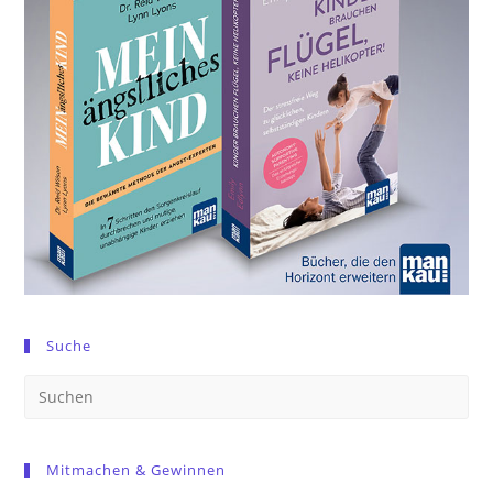
Suche
Pre
Es
to
Mitmachen & Gewinnen
clo