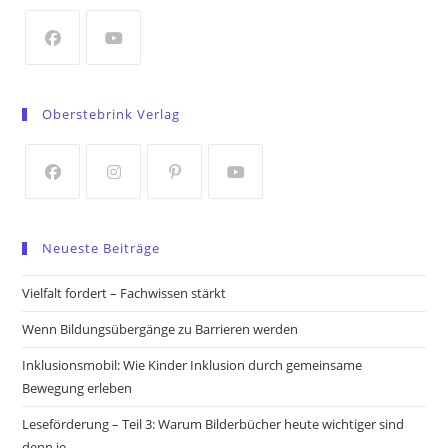
new
tab
Opens
Opens
in
in
Oberstebrink Verlag
a
a
new
new
tab
tab
Opens
Opens
Opens
Opens
in
in
in
in
Neueste Beiträge
a
a
a
a
new
new
new
new
Vielfalt fordert – Fachwissen stärkt
tab
tab
tab
tab
Wenn Bildungsübergänge zu Barrieren werden
Inklusionsmobil: Wie Kinder Inklusion durch gemeinsame
Bewegung erleben
Leseförderung – Teil 3: Warum Bilderbücher heute wichtiger sind
denn je