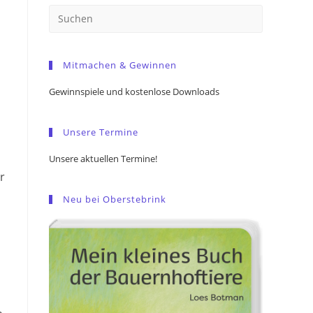
Press
Escape
to
Mitmachen & Gewinnen
close
the
Gewinnspiele und kostenlose Downloads
search
panel.
Unsere Termine
Unsere aktuellen Termine!
r
Neu bei Oberstebrink