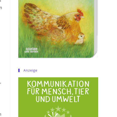
n
n
Anzeige
,
n