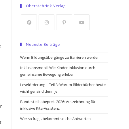
in
in
Oberstebrink Verlag
a
a
new
new
tab
tab
Opens
Opens
Opens
Opens
in
in
in
in
Neueste Beiträge
s
a
a
a
a
new
new
new
new
Wenn Bildungsübergänge zu Barrieren werden
tab
tab
tab
tab
Inklusionsmobil: Wie Kinder Inklusion durch
gemeinsame Bewegung erleben
Leseförderung – Teil 3: Warum Bilderbücher heute
wichtiger sind denn je
Bundesteilhabepreis 2026: Auszeichnung für
en
inklusive Kita-Assistenz
Wer so fragt, bekommt solche Antworten
t