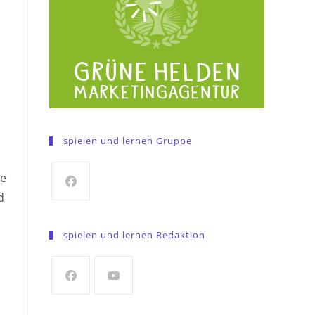
spielen und lernen Gruppe
le
d
Opens
in
spielen und lernen Redaktion
a
new
tab
Opens
Opens