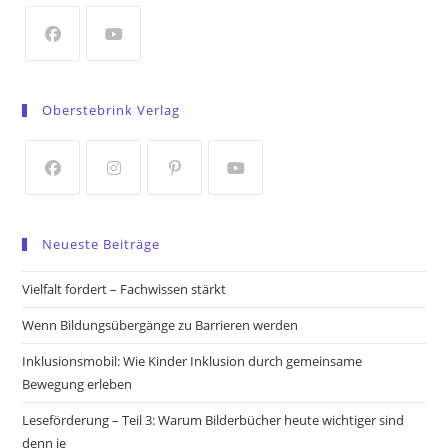
new
tab
Opens
Opens
in
in
Oberstebrink Verlag
a
a
new
new
tab
tab
Opens
Opens
Opens
Opens
in
in
in
in
Neueste Beiträge
a
a
a
a
new
new
new
new
Vielfalt fordert – Fachwissen stärkt
tab
tab
tab
tab
Wenn Bildungsübergänge zu Barrieren werden
Inklusionsmobil: Wie Kinder Inklusion durch gemeinsame
Bewegung erleben
Leseförderung – Teil 3: Warum Bilderbücher heute wichtiger sind
denn je