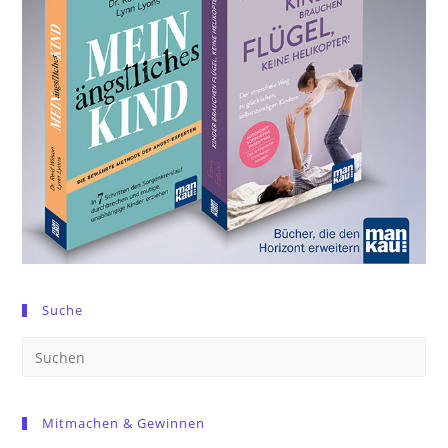
Suche
Pre
Es
to
Mitmachen & Gewinnen
clo