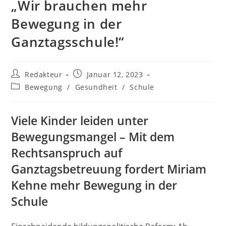
„Wir brauchen mehr
Bewegung in der
Ganztagsschule!“
Beitrags-
Beitrag
Redakteur
Januar 12, 2023
Autor:
veröffentlicht:
Beitrags-
Bewegung
/
Gesundheit
/
Schule
Kategorie:
Viele Kinder leiden unter
Bewegungsmangel – Mit dem
Rechtsanspruch auf
Ganztagsbetreuung fordert Miriam
Kehne mehr Bewegung in der
Schule