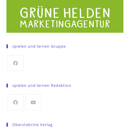
spielen und lernen Gruppe
Opens
in
spielen und lernen Redaktion
a
new
tab
Opens
Opens
in
in
Oberstebrink Verlag
a
a