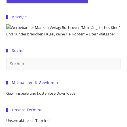
Anzeige
Suche
Pre
Es
to
Mitmachen & Gewinnen
clo
the
Gewinnspiele und kostenlose Downloads
sea
pan
Unsere Termine
Unsere aktuellen Termine!