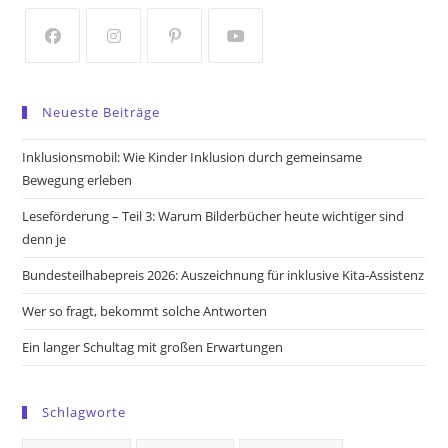
new
new
tab
tab
Opens
Opens
Opens
Opens
in
in
in
in
Neueste Beiträge
a
a
a
a
new
new
new
new
Inklusionsmobil: Wie Kinder Inklusion durch gemeinsame
tab
tab
tab
tab
Bewegung erleben
Leseförderung – Teil 3: Warum Bilderbücher heute wichtiger sind
denn je
Bundesteilhabepreis 2026: Auszeichnung für inklusive Kita-Assistenz
Wer so fragt, bekommt solche Antworten
Ein langer Schultag mit großen Erwartungen
Schlagworte