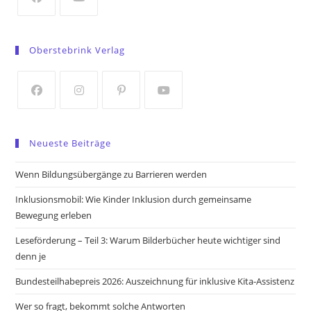
tab
Opens
Opens
in
in
Oberstebrink Verlag
a
a
new
new
tab
tab
Opens
Opens
Opens
Opens
in
in
in
in
Neueste Beiträge
a
a
a
a
new
new
new
new
Wenn Bildungsübergänge zu Barrieren werden
tab
tab
tab
tab
Inklusionsmobil: Wie Kinder Inklusion durch gemeinsame
Bewegung erleben
Leseförderung – Teil 3: Warum Bilderbücher heute wichtiger sind
denn je
Bundesteilhabepreis 2026: Auszeichnung für inklusive Kita-Assistenz
Wer so fragt, bekommt solche Antworten