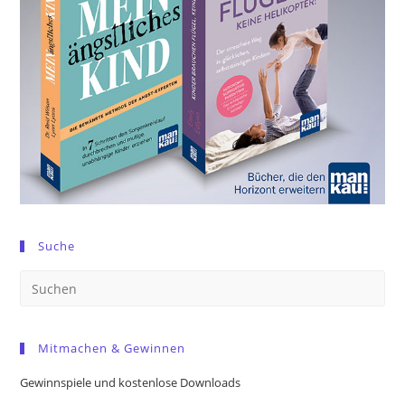
Suche
Pre
Es
to
Mitmachen & Gewinnen
clo
the
Gewinnspiele und kostenlose Downloads
sea