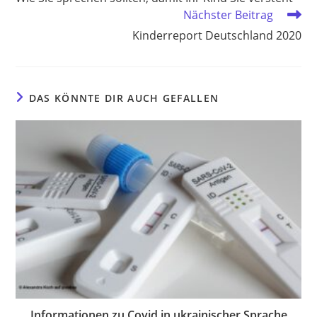
ansehen
Nächster Beitrag
Kinderreport Deutschland 2020
DAS KÖNNTE DIR AUCH GEFALLEN
Informationen zu Covid in ukrainischer Sprache