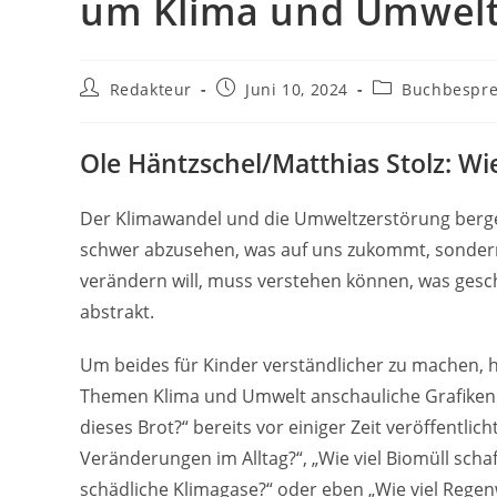
um Klima und Umwel
Beitrags-
Beitrag
Beitrags-
Redakteur
Juni 10, 2024
Buchbespr
Autor:
veröffentlicht:
Kategorie:
Ole Häntzschel/Matthias Stolz: Wie
Der Klimawandel und die Umweltzerstörung berge
schwer abzusehen, was auf uns zukommt, sonder
verändern will, muss verstehen können, was geschi
abstrakt.
Um beides für Kinder verständlicher zu machen, 
Themen Klima und Umwelt anschauliche Grafiken 
dieses Brot?“ bereits vor einiger Zeit veröffentl
Veränderungen im Alltag?“, „Wie viel Biomüll scha
schädliche Klimagase?“ oder eben „Wie viel Regenw