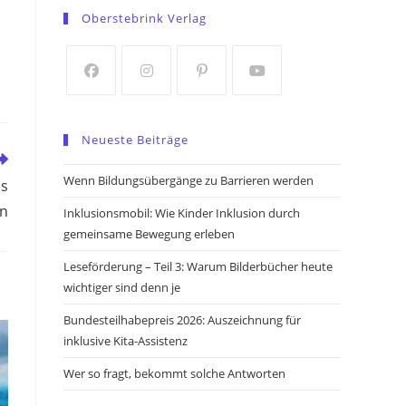
in
in
Oberstebrink Verlag
a
a
new
new
tab
tab
Opens
Opens
Opens
Opens
in
in
in
in
Neueste Beiträge
a
a
a
a
new
new
new
new
Wenn Bildungsübergänge zu Barrieren werden
es
tab
tab
tab
tab
in
Inklusionsmobil: Wie Kinder Inklusion durch
gemeinsame Bewegung erleben
Leseförderung – Teil 3: Warum Bilderbücher heute
wichtiger sind denn je
Bundesteilhabepreis 2026: Auszeichnung für
inklusive Kita-Assistenz
Wer so fragt, bekommt solche Antworten