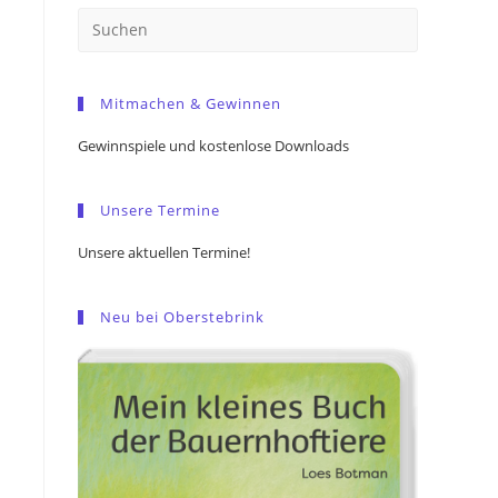
Press
Escape
to
Mitmachen & Gewinnen
close
the
Gewinnspiele und kostenlose Downloads
search
panel.
Unsere Termine
Unsere aktuellen Termine!
Neu bei Oberstebrink