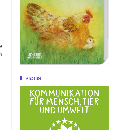
ge
an
Anzeige
d