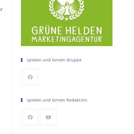
er
spielen und lernen Gruppe
Opens
in
spielen und lernen Redaktion
a
new
tab
Opens
Opens