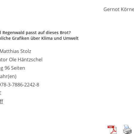
Gernot Körn
l Regenwald passt auf dieses Brot?
nliche Grafiken über Klima und Umwelt
Matthias Stolz
rator Ole Häntzschel
g 96 Seiten
Jahr(en)
978-3-7886-2242-8
€
ff