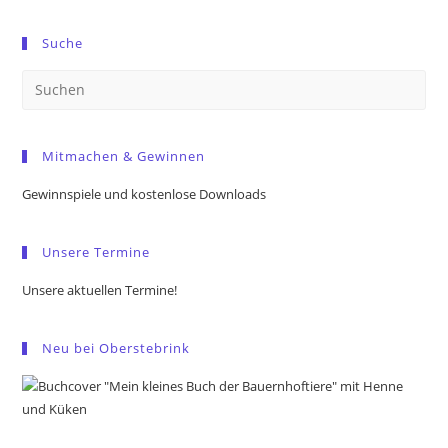
Suche
Pre
Es
to
Mitmachen & Gewinnen
clo
the
Gewinnspiele und kostenlose Downloads
sea
pan
Unsere Termine
Unsere aktuellen Termine!
Neu bei Oberstebrink