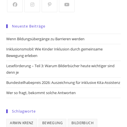
tab
tab
Opens
Opens
Opens
Opens
in
in
in
in
Neueste Beiträge
a
a
a
a
new
new
new
new
Wenn Bildungsübergänge zu Barrieren werden
tab
tab
tab
tab
Inklusionsmobil: Wie Kinder Inklusion durch gemeinsame
Bewegung erleben
Leseförderung – Teil 3: Warum Bilderbücher heute wichtiger sind
denn je
Bundesteilhabepreis 2026: Auszeichnung für inklusive Kita-Assistenz
Wer so fragt, bekommt solche Antworten
Schlagworte
ARMIN KRENZ
BEWEGUNG
BILDERBUCH