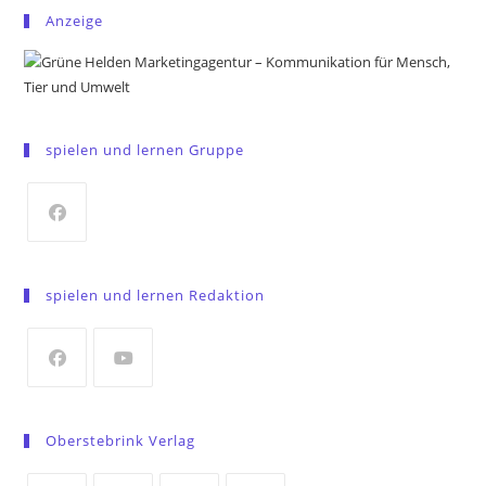
Anzeige
spielen und lernen Gruppe
Opens
in
spielen und lernen Redaktion
a
new
tab
Opens
Opens
in
in
Oberstebrink Verlag
a
a
new
new