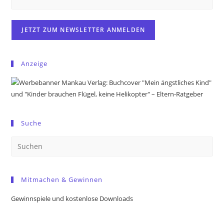
Anzeige
Suche
Pre
Es
to
Mitmachen & Gewinnen
clo
the
Gewinnspiele und kostenlose Downloads
sea
pan