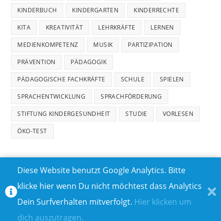
KINDERBUCH
KINDERGARTEN
KINDERRECHTE
KITA
KREATIVITÄT
LEHRKRÄFTE
LERNEN
MEDIENKOMPETENZ
MUSIK
PARTIZIPATION
PRÄVENTION
PÄDAGOGIK
PÄDAGOGISCHE FACHKRÄFTE
SCHULE
SPIELEN
SPRACHENTWICKLUNG
SPRACHFÖRDERUNG
STIFTUNG KINDERGESUNDHEIT
STUDIE
VORLESEN
ÖKO-TEST
Diese Website benutzt Google Analytics. Bitte
klicke hier wenn Du nicht möchtest dass Analytics
MEDIADATEN
DATENSCHUTZ
Dein Surfverhalten mitverfolgt.
Hier klicken um
TEILNAHMEBEDINGUNGEN FÜR GEWINNSPIELE
IMPRESSUM
dich auszutragen.
ÜBER UNS I
KONTAKT I
© COPYRIGHT 2023