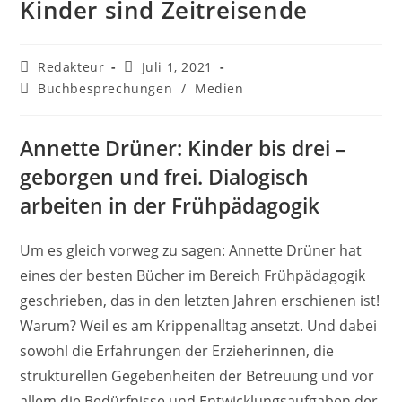
Kinder sind Zeitreisende
Beitrags-
Beitrag
Redakteur
Juli 1, 2021
Autor:
veröffentlicht:
Beitrags-
Buchbesprechungen
/
Medien
Kategorie:
Annette Drüner: Kinder bis drei –
geborgen und frei. Dialogisch
arbeiten in der Frühpädagogik
Um es gleich vorweg zu sagen: Annette Drüner hat
eines der besten Bücher im Bereich Frühpädagogik
geschrieben, das in den letzten Jahren erschienen ist!
Warum? Weil es am Krippenalltag ansetzt. Und dabei
sowohl die Erfahrungen der Erzieherinnen, die
strukturellen Gegebenheiten der Betreuung und vor
allem die Bedürfnisse und Entwicklungsaufgaben der