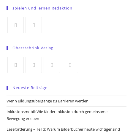
in
spielen und lernen Redaktion
a
new
tab
Opens
Opens
in
in
Oberstebrink Verlag
a
a
new
new
tab
tab
Opens
Opens
Opens
Opens
in
in
in
in
Neueste Beiträge
a
a
a
a
new
new
new
new
Wenn Bildungsübergänge zu Barrieren werden
tab
tab
tab
tab
Inklusionsmobil: Wie Kinder Inklusion durch gemeinsame
Bewegung erleben
Leseförderung – Teil 3: Warum Bilderbücher heute wichtiger sind