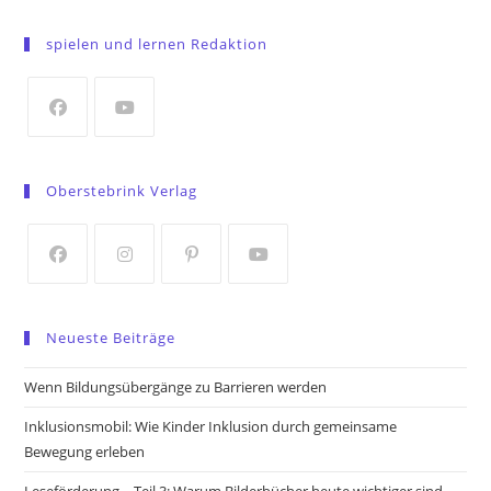
Opens
in
spielen und lernen Redaktion
a
new
tab
Opens
Opens
in
in
Oberstebrink Verlag
a
a
new
new
tab
tab
Opens
Opens
Opens
Opens
in
in
in
in
Neueste Beiträge
a
a
a
a
new
new
new
new
Wenn Bildungsübergänge zu Barrieren werden
tab
tab
tab
tab
Inklusionsmobil: Wie Kinder Inklusion durch gemeinsame
Bewegung erleben
Leseförderung – Teil 3: Warum Bilderbücher heute wichtiger sind