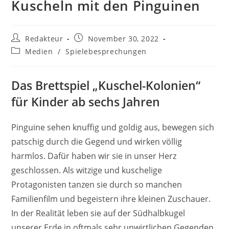
Kuscheln mit den Pinguinen
Beitrags-
Beitrag
Redakteur
November 30, 2022
Autor:
veröffentlicht:
Beitrags-
Medien
/
Spielebesprechungen
Kategorie:
Das Brettspiel „Kuschel-Kolonien“
für Kinder ab sechs Jahren
Pinguine sehen knuffig und goldig aus, bewegen sich
patschig durch die Gegend und wirken völlig
harmlos. Dafür haben wir sie in unser Herz
geschlossen. Als witzige und kuschelige
Protagonisten tanzen sie durch so manchen
Familienfilm und begeistern ihre kleinen Zuschauer.
In der Realität leben sie auf der Südhalbkugel
unserer Erde in oftmals sehr unwirtlichen Gegenden.