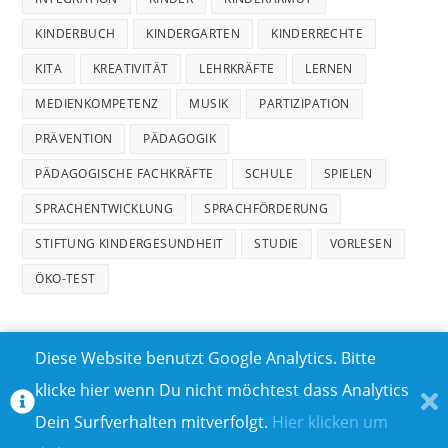
KINDERBUCH
KINDERGARTEN
KINDERRECHTE
KITA
KREATIVITÄT
LEHRKRÄFTE
LERNEN
MEDIENKOMPETENZ
MUSIK
PARTIZIPATION
PRÄVENTION
PÄDAGOGIK
PÄDAGOGISCHE FACHKRÄFTE
SCHULE
SPIELEN
SPRACHENTWICKLUNG
SPRACHFÖRDERUNG
STIFTUNG KINDERGESUNDHEIT
STUDIE
VORLESEN
ÖKO-TEST
Diese Website benutzt Google Analytics. Bitte
klicke hier wenn Du nicht möchtest dass Analytics
MEDIADATEN
DATENSCHUTZ
Dein Surfverhalten mitverfolgt.
Hier klicken um
TEILNAHMEBEDINGUNGEN FÜR GEWINNSPIELE
IMPRESSUM