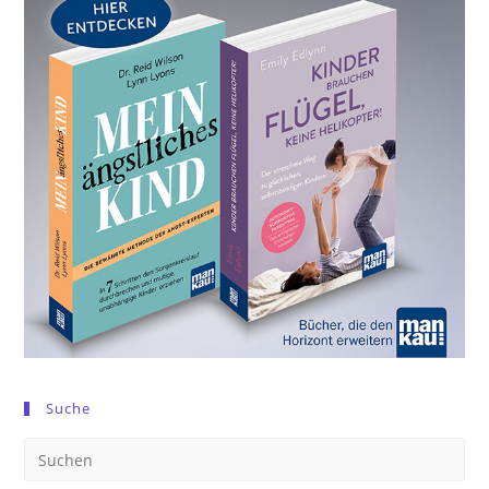
Suche
Pre
Es