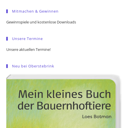
to
Mitmachen & Gewinnen
clo
the
Gewinnspiele und kostenlose Downloads
sea
pan
Unsere Termine
Unsere aktuellen Termine!
Neu bei Oberstebrink