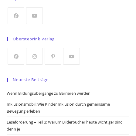
a
new
tab
Opens
Opens
in
in
Oberstebrink Verlag
a
a
new
new
tab
tab
Opens
Opens
Opens
Opens
in
in
in
in
Neueste Beiträge
a
a
a
a
new
new
new
new
Wenn Bildungsübergänge zu Barrieren werden
tab
tab
tab
tab
Inklusionsmobil: Wie Kinder Inklusion durch gemeinsame
Bewegung erleben
Leseförderung – Teil 3: Warum Bilderbücher heute wichtiger sind
denn je