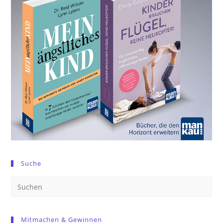
Suche
Pre
Es
to
Mitmachen & Gewinnen
clo