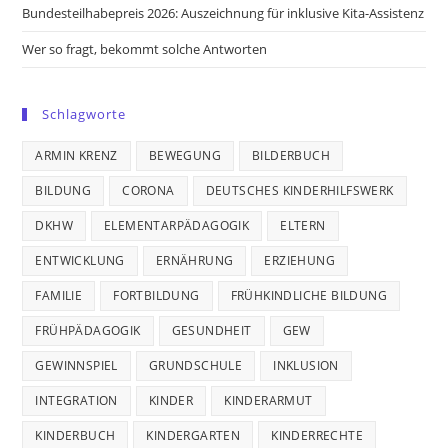
Bundesteilhabepreis 2026: Auszeichnung für inklusive Kita-Assistenz
Wer so fragt, bekommt solche Antworten
Schlagworte
ARMIN KRENZ
BEWEGUNG
BILDERBUCH
BILDUNG
CORONA
DEUTSCHES KINDERHILFSWERK
DKHW
ELEMENTARPÄDAGOGIK
ELTERN
ENTWICKLUNG
ERNÄHRUNG
ERZIEHUNG
FAMILIE
FORTBILDUNG
FRÜHKINDLICHE BILDUNG
FRÜHPÄDAGOGIK
GESUNDHEIT
GEW
GEWINNSPIEL
GRUNDSCHULE
INKLUSION
INTEGRATION
KINDER
KINDERARMUT
KINDERBUCH
KINDERGARTEN
KINDERRECHTE