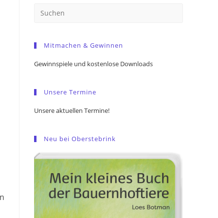
Press
Escape
to
Mitmachen & Gewinnen
close
the
Gewinnspiele und kostenlose Downloads
search
panel.
Unsere Termine
Unsere aktuellen Termine!
Neu bei Oberstebrink
en