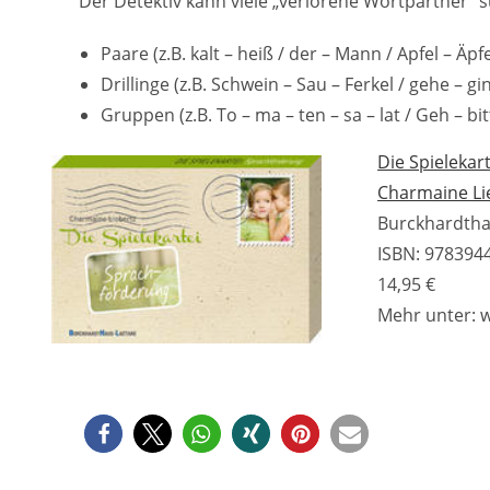
Der Detektiv kann viele „verlorene Wortpartner“ 
Paare (z.B. kalt – heiß / der – Mann / Apfel – Äpf
Drillinge (z.B. Schwein – Sau – Ferkel / gehe – 
Gruppen (z.B. To – ma – ten – sa – lat / Geh – bit
Die Spielekar
Charmaine Li
Burckhardth
ISBN: 978394
14,95 €
Mehr unter: 