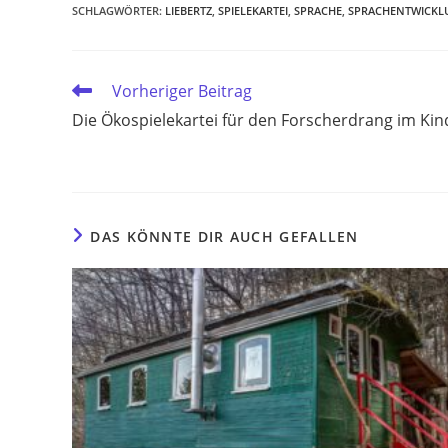
SCHLAGWÖRTER
:
LIEBERTZ
,
SPIELEKARTEI
,
SPRACHE
,
SPRACHENTWICKL
Weitere
Vorheriger Beitrag
Artikel
Die Ökospielekartei für den Forscherdrang im Kin
ansehen
DAS KÖNNTE DIR AUCH GEFALLEN