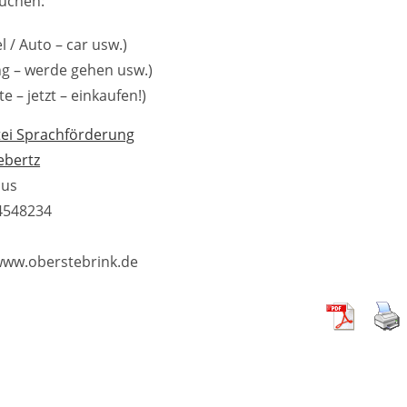
suchen:
el / Auto – car usw.)
ging – werde gehen usw.)
te – jetzt – einkaufen!)
tei Sprachförderung
ebertz
aus
4548234
www.oberstebrink.de