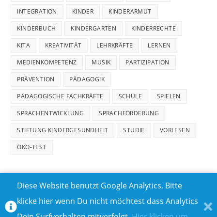
INTEGRATION
KINDER
KINDERARMUT
KINDERBUCH
KINDERGARTEN
KINDERRECHTE
KITA
KREATIVITÄT
LEHRKRÄFTE
LERNEN
MEDIENKOMPETENZ
MUSIK
PARTIZIPATION
PRÄVENTION
PÄDAGOGIK
PÄDAGOGISCHE FACHKRÄFTE
SCHULE
SPIELEN
SPRACHENTWICKLUNG
SPRACHFÖRDERUNG
STIFTUNG KINDERGESUNDHEIT
STUDIE
VORLESEN
ÖKO-TEST
Diese Website benutzt Google Analytics. Bitte
klicke hier wenn Du nicht möchtest dass Analytics
MEDIADATEN
DATENSCHUTZ
Dein Surfverhalten mitverfolgt.
Hier klicken um