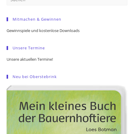
Es
to
Mitmachen & Gewinnen
clo
the
Gewinnspiele und kostenlose Downloads
sea
pan
Unsere Termine
Unsere aktuellen Termine!
Neu bei Oberstebrink