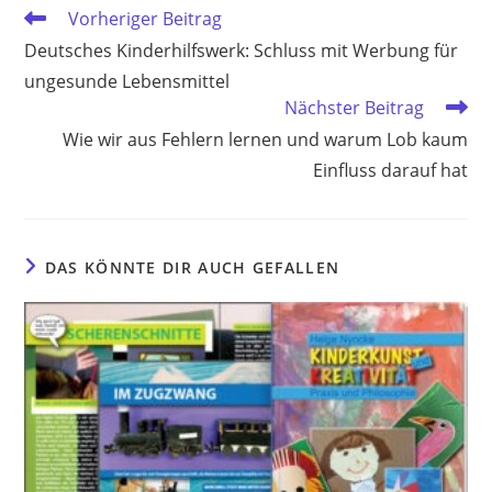
Weitere
Vorheriger Beitrag
Artikel
Deutsches Kinderhilfswerk: Schluss mit Werbung für
ansehen
ungesunde Lebensmittel
Nächster Beitrag
Wie wir aus Fehlern lernen und warum Lob kaum
Einfluss darauf hat
DAS KÖNNTE DIR AUCH GEFALLEN