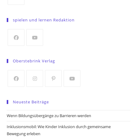
Opens
in
spielen und lernen Redaktion
a
new
tab
Opens
Opens
in
in
Oberstebrink Verlag
a
a
new
new
tab
tab
Opens
Opens
Opens
Opens
in
in
in
in
Neueste Beiträge
a
a
a
a
new
new
new
new
Wenn Bildungsübergänge zu Barrieren werden
tab
tab
tab
tab
Inklusionsmobil: Wie Kinder Inklusion durch gemeinsame
Bewegung erleben