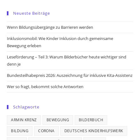
Opens
Opens
Opens
Opens
in
in
in
in
Neueste Beiträge
a
a
a
a
new
new
new
new
Wenn Bildungsübergänge zu Barrieren werden
tab
tab
tab
tab
Inklusionsmobil: Wie Kinder Inklusion durch gemeinsame
Bewegung erleben
Leseförderung – Teil 3: Warum Bilderbücher heute wichtiger sind
denn je
Bundesteilhabepreis 2026: Auszeichnung für inklusive Kita-Assistenz
Wer so fragt, bekommt solche Antworten
Schlagworte
ARMIN KRENZ
BEWEGUNG
BILDERBUCH
BILDUNG
CORONA
DEUTSCHES KINDERHILFSWERK