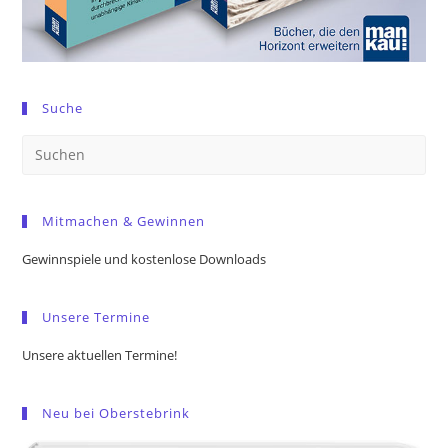
Suche
Pre
Es
to
Mitmachen & Gewinnen
clo
the
Gewinnspiele und kostenlose Downloads
sea
pan
Unsere Termine
Unsere aktuellen Termine!
Neu bei Oberstebrink