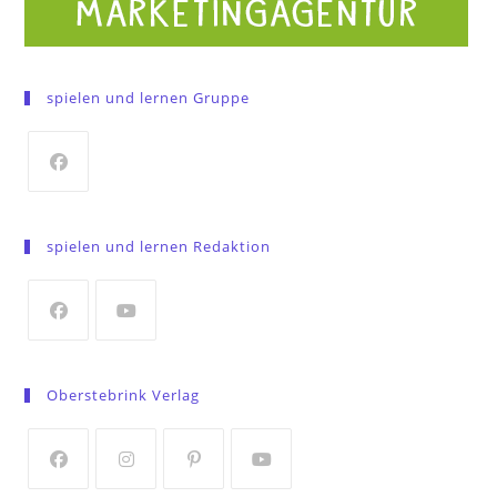
spielen und lernen Gruppe
Opens
in
spielen und lernen Redaktion
a
new
tab
Opens
Opens
in
in
Oberstebrink Verlag
a
a
new
new
tab
tab