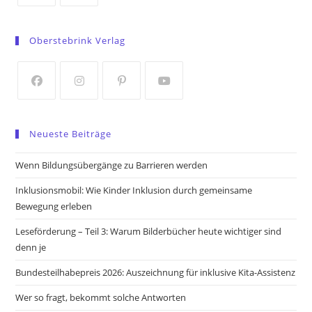
Opens
Opens
in
in
Oberstebrink Verlag
a
a
new
new
tab
tab
Opens
Opens
Opens
Opens
in
in
in
in
Neueste Beiträge
a
a
a
a
new
new
new
new
Wenn Bildungsübergänge zu Barrieren werden
tab
tab
tab
tab
Inklusionsmobil: Wie Kinder Inklusion durch gemeinsame
Bewegung erleben
Leseförderung – Teil 3: Warum Bilderbücher heute wichtiger sind
denn je
Bundesteilhabepreis 2026: Auszeichnung für inklusive Kita-Assistenz
Wer so fragt, bekommt solche Antworten