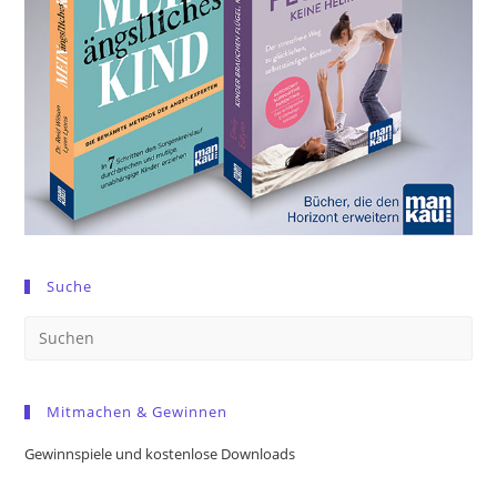
Suche
Pre
Es
to
Mitmachen & Gewinnen
clo
the
Gewinnspiele und kostenlose Downloads
sea
pan