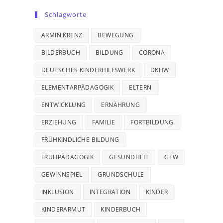
Schlagworte
ARMIN KRENZ
BEWEGUNG
BILDERBUCH
BILDUNG
CORONA
DEUTSCHES KINDERHILFSWERK
DKHW
ELEMENTARPÄDAGOGIK
ELTERN
ENTWICKLUNG
ERNÄHRUNG
ERZIEHUNG
FAMILIE
FORTBILDUNG
FRÜHKINDLICHE BILDUNG
FRÜHPÄDAGOGIK
GESUNDHEIT
GEW
GEWINNSPIEL
GRUNDSCHULE
INKLUSION
INTEGRATION
KINDER
KINDERARMUT
KINDERBUCH