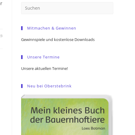
ur
Press
Escape
to
Mitmachen & Gewinnen
close
the
23
Gewinnspiele und kostenlose Downloads
search
panel.
Unsere Termine
Unsere aktuellen Termine!
Neu bei Oberstebrink
,