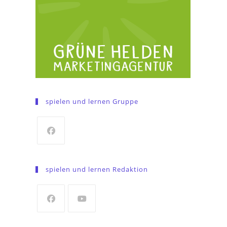
spielen und lernen Gruppe
Opens
in
spielen und lernen Redaktion
a
new
tab
Opens
Opens