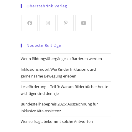
in
in
Oberstebrink Verlag
a
a
new
new
tab
tab
Opens
Opens
Opens
Opens
in
in
in
in
Neueste Beiträge
a
a
a
a
new
new
new
new
Wenn Bildungsübergänge zu Barrieren werden
tab
tab
tab
tab
Inklusionsmobil: Wie Kinder Inklusion durch
gemeinsame Bewegung erleben
Leseförderung – Teil 3: Warum Bilderbücher heute
wichtiger sind denn je
Bundesteilhabepreis 2026: Auszeichnung für
inklusive Kita-Assistenz
Wer so fragt, bekommt solche Antworten