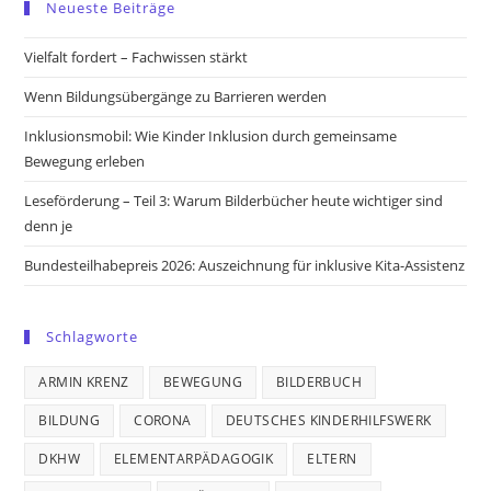
Neueste Beiträge
a
a
a
a
new
new
new
new
Vielfalt fordert – Fachwissen stärkt
tab
tab
tab
tab
Wenn Bildungsübergänge zu Barrieren werden
Inklusionsmobil: Wie Kinder Inklusion durch gemeinsame
Bewegung erleben
Leseförderung – Teil 3: Warum Bilderbücher heute wichtiger sind
denn je
Bundesteilhabepreis 2026: Auszeichnung für inklusive Kita-Assistenz
Schlagworte
ARMIN KRENZ
BEWEGUNG
BILDERBUCH
BILDUNG
CORONA
DEUTSCHES KINDERHILFSWERK
DKHW
ELEMENTARPÄDAGOGIK
ELTERN