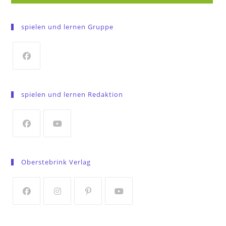
spielen und lernen Gruppe
Opens
in
spielen und lernen Redaktion
a
new
tab
Opens
Opens
in
in
Oberstebrink Verlag
a
a
new
new
tab
tab
Opens
Opens
Opens
Opens
in
in
in
in