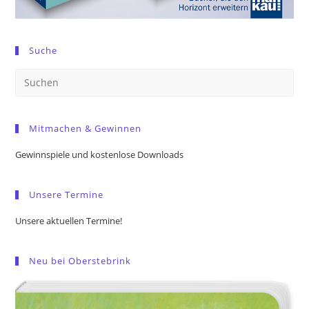
Suche
Pre
Es
to
Mitmachen & Gewinnen
clo
the
Gewinnspiele und kostenlose Downloads
sea
pan
Unsere Termine
Unsere aktuellen Termine!
Neu bei Oberstebrink