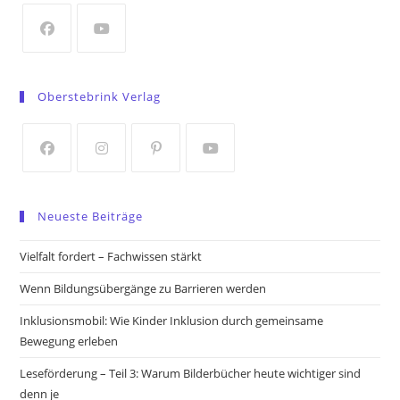
new
tab
Opens
Opens
in
in
Oberstebrink Verlag
a
a
new
new
tab
tab
Opens
Opens
Opens
Opens
in
in
in
in
Neueste Beiträge
a
a
a
a
new
new
new
new
Vielfalt fordert – Fachwissen stärkt
tab
tab
tab
tab
Wenn Bildungsübergänge zu Barrieren werden
Inklusionsmobil: Wie Kinder Inklusion durch gemeinsame
Bewegung erleben
Leseförderung – Teil 3: Warum Bilderbücher heute wichtiger sind
denn je