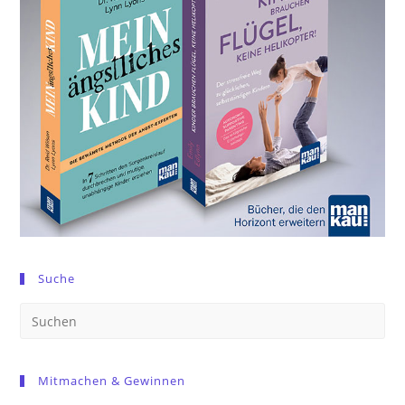
Suche
Pre
Es
to
Mitmachen & Gewinnen
clo
the