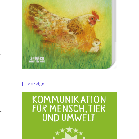
“
Anzeige
r,