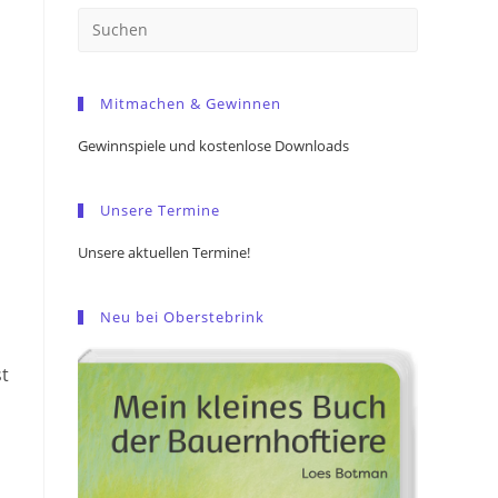
Press
Escape
to
Mitmachen & Gewinnen
close
the
Gewinnspiele und kostenlose Downloads
search
panel.
Unsere Termine
Unsere aktuellen Termine!
Neu bei Oberstebrink
st