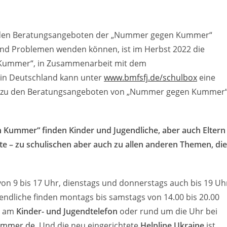
n den Beratungsangeboten der „Nummer gegen Kummer“
 und Problemen wenden können, ist im Herbst 2022 die
 Kummer“, in Zusammenarbeit mit dem
e in Deutschland kann unter
www.bmfsfj.de/schulbox
eine
en zu den Beratungsangeboten von „Nummer gegen Kummer
ummer“ finden Kinder und Jugendliche, aber auch Eltern
te – zu schulischen aber auch zu allen anderen Themen, die
 von 9 bis 17 Uhr, dienstags und donnerstags auch bis 19 Uh
gendliche finden montags bis samstags von 14.00 bis 20.00
g am
Kinder- und Jugendtelefon
oder rund um die Uhr bei
mmer.de
. Und die neu eingerichtete
Helpline Ukraine
ist