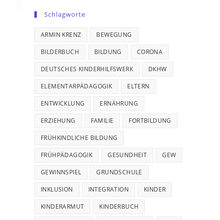
Schlagworte
ARMIN KRENZ
BEWEGUNG
BILDERBUCH
BILDUNG
CORONA
DEUTSCHES KINDERHILFSWERK
DKHW
ELEMENTARPÄDAGOGIK
ELTERN
ENTWICKLUNG
ERNÄHRUNG
ERZIEHUNG
FAMILIE
FORTBILDUNG
FRÜHKINDLICHE BILDUNG
FRÜHPÄDAGOGIK
GESUNDHEIT
GEW
GEWINNSPIEL
GRUNDSCHULE
INKLUSION
INTEGRATION
KINDER
KINDERARMUT
KINDERBUCH