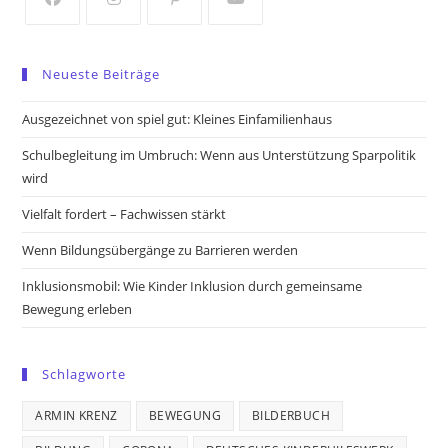
tab
tab
Opens
Opens
Opens
Opens
in
in
in
in
Neueste Beiträge
a
a
a
a
new
new
new
new
Ausgezeichnet von spiel gut: Kleines Einfamilienhaus
tab
tab
tab
tab
Schulbegleitung im Umbruch: Wenn aus Unterstützung Sparpolitik
wird
Vielfalt fordert – Fachwissen stärkt
Wenn Bildungsübergänge zu Barrieren werden
Inklusionsmobil: Wie Kinder Inklusion durch gemeinsame
Bewegung erleben
Schlagworte
ARMIN KRENZ
BEWEGUNG
BILDERBUCH