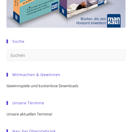
Suche
Pre
Es
to
Mitmachen & Gewinnen
clo
the
Gewinnspiele und kostenlose Downloads
sea
pan
Unsere Termine
Unsere aktuellen Termine!
Neu bei Oberstebrink