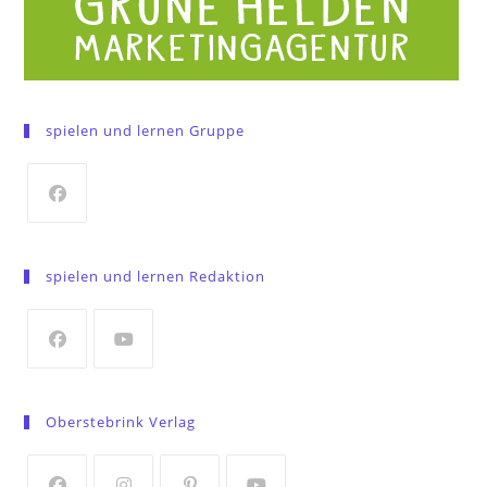
spielen und lernen Gruppe
Opens
in
spielen und lernen Redaktion
a
new
tab
Opens
Opens
in
in
Oberstebrink Verlag
a
a
new
new