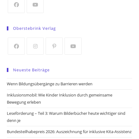
tab
Opens
Opens
in
in
Oberstebrink Verlag
a
a
new
new
tab
tab
Opens
Opens
Opens
Opens
in
in
in
in
Neueste Beiträge
a
a
a
a
new
new
new
new
Wenn Bildungsübergänge zu Barrieren werden
tab
tab
tab
tab
Inklusionsmobil: Wie Kinder Inklusion durch gemeinsame
Bewegung erleben
Leseförderung – Teil 3: Warum Bilderbücher heute wichtiger sind
denn je
Bundesteilhabepreis 2026: Auszeichnung für inklusive Kita-Assistenz