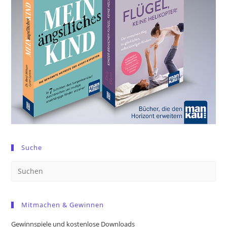
Suche
Pre
Es
to
Mitmachen & Gewinnen
clo
the
Gewinnspiele und kostenlose Downloads