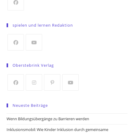
Opens
in
spielen und lernen Redaktion
a
new
tab
Opens
Opens
in
in
Oberstebrink Verlag
a
a
new
new
tab
tab
Opens
Opens
Opens
Opens
in
in
in
in
Neueste Beiträge
a
a
a
a
new
new
new
new
Wenn Bildungsübergänge zu Barrieren werden
tab
tab
tab
tab
Inklusionsmobil: Wie Kinder Inklusion durch gemeinsame