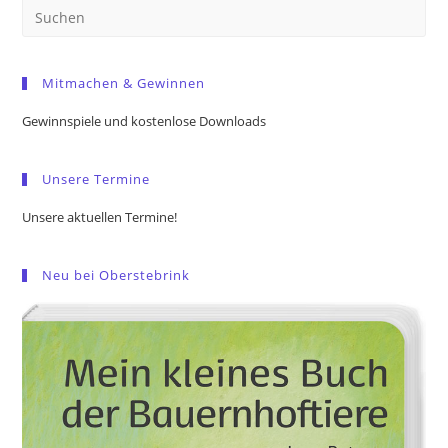
Pre
Es
to
Mitmachen & Gewinnen
clo
the
Gewinnspiele und kostenlose Downloads
sea
pan
Unsere Termine
Unsere aktuellen Termine!
Neu bei Oberstebrink