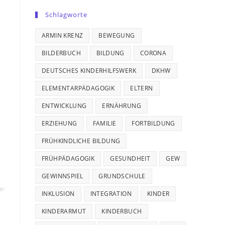
Schlagworte
ARMIN KRENZ
BEWEGUNG
BILDERBUCH
BILDUNG
CORONA
DEUTSCHES KINDERHILFSWERK
DKHW
ELEMENTARPÄDAGOGIK
ELTERN
ENTWICKLUNG
ERNÄHRUNG
ERZIEHUNG
FAMILIE
FORTBILDUNG
FRÜHKINDLICHE BILDUNG
FRÜHPÄDAGOGIK
GESUNDHEIT
GEW
GEWINNSPIEL
GRUNDSCHULE
INKLUSION
INTEGRATION
KINDER
KINDERARMUT
KINDERBUCH