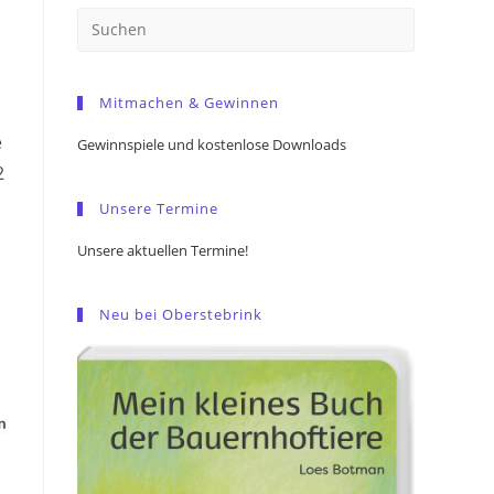
Press
Escape
to
Mitmachen & Gewinnen
close
the
e
Gewinnspiele und kostenlose Downloads
search
2
panel.
Unsere Termine
Unsere aktuellen Termine!
Neu bei Oberstebrink