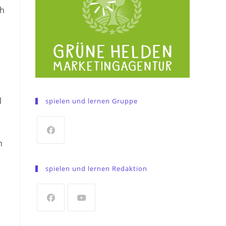
ch
l
spielen und lernen Gruppe
n
Opens
in
spielen und lernen Redaktion
a
new
tab
Opens
Opens