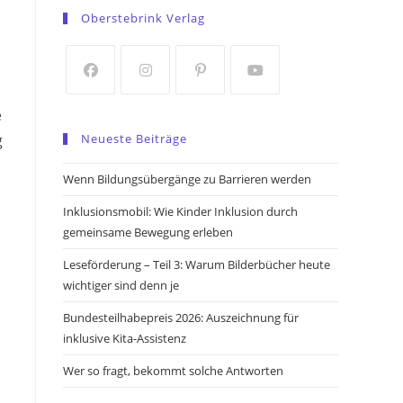
in
in
Oberstebrink Verlag
a
a
new
new
tab
tab
Opens
Opens
Opens
Opens
e
in
in
in
in
Neueste Beiträge
g
a
a
a
a
new
new
new
new
Wenn Bildungsübergänge zu Barrieren werden
tab
tab
tab
tab
Inklusionsmobil: Wie Kinder Inklusion durch
gemeinsame Bewegung erleben
Leseförderung – Teil 3: Warum Bilderbücher heute
wichtiger sind denn je
Bundesteilhabepreis 2026: Auszeichnung für
inklusive Kita-Assistenz
Wer so fragt, bekommt solche Antworten