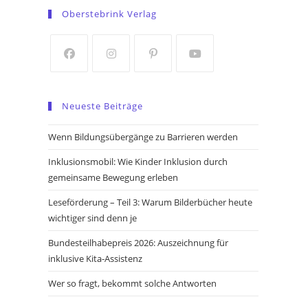
in
in
Oberstebrink Verlag
a
a
new
new
tab
tab
Opens
Opens
Opens
Opens
in
in
in
in
Neueste Beiträge
a
a
a
a
new
new
new
new
Wenn Bildungsübergänge zu Barrieren werden
tab
tab
tab
tab
Inklusionsmobil: Wie Kinder Inklusion durch
gemeinsame Bewegung erleben
Leseförderung – Teil 3: Warum Bilderbücher heute
wichtiger sind denn je
Bundesteilhabepreis 2026: Auszeichnung für
inklusive Kita-Assistenz
Wer so fragt, bekommt solche Antworten