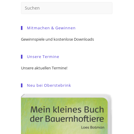
Press
Escape
to
Mitmachen & Gewinnen
close
the
Gewinnspiele und kostenlose Downloads
search
panel.
Unsere Termine
Unsere aktuellen Termine!
Neu bei Oberstebrink