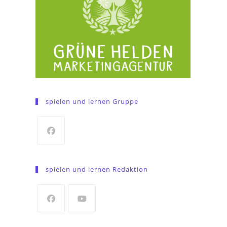
spielen und lernen Gruppe
Opens
in
spielen und lernen Redaktion
a
new
tab
Opens
Opens