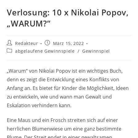
Verlosung: 10 x Nikolai Popov,
„WARUM?“
Beitrags-
Beitrag
Redakteur
März 15, 2022
Autor:
veröffentlicht:
Beitrags-
abgelaufene Gewinnspiele
/
Gewinnspiel
Kategorie:
„Warum“ von Nikolai Popov ist ein wichtiges Buch,
denn es zeigt die Entwicklung eines Konflikts von
Anfang an. Es bietet für Kinder die Möglichkeit, Ideen
zu entwickeln, wie und wann man Gewalt und
Eskalation verhindern kann.
Eine Maus und ein Frosch streiten sich auf einer
herrlichen Blumenwiese um eine ganz bestimmte
Blume. Der Streit endet in einer gewaltsamen