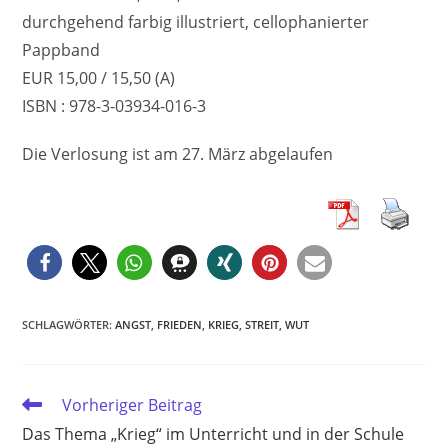
durchgehend farbig illustriert, cellophanierter
Pappband
EUR 15,00 / 15,50 (A)
ISBN : 978-3-03934-016-3
Die Verlosung ist am 27. März abgelaufen
SCHLAGWÖRTER
:
ANGST
,
FRIEDEN
,
KRIEG
,
STREIT
,
WUT
Weitere
Vorheriger Beitrag
Artikel
Das Thema „Krieg“ im Unterricht und in der Schule
ansehen