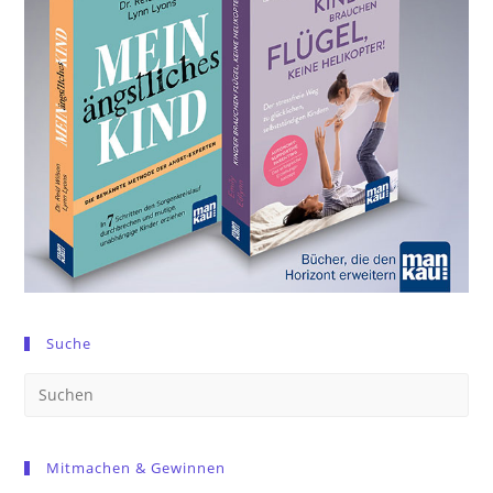
Suche
Pre
Es
to
Mitmachen & Gewinnen
clo