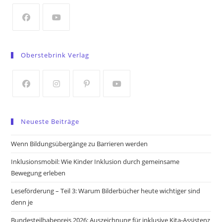
new
tab
Opens
Opens
in
in
Oberstebrink Verlag
a
a
new
new
tab
tab
Opens
Opens
Opens
Opens
in
in
in
in
Neueste Beiträge
a
a
a
a
new
new
new
new
Wenn Bildungsübergänge zu Barrieren werden
tab
tab
tab
tab
Inklusionsmobil: Wie Kinder Inklusion durch gemeinsame
Bewegung erleben
Leseförderung – Teil 3: Warum Bilderbücher heute wichtiger sind
denn je
Bundesteilhabepreis 2026: Auszeichnung für inklusive Kita-Assistenz