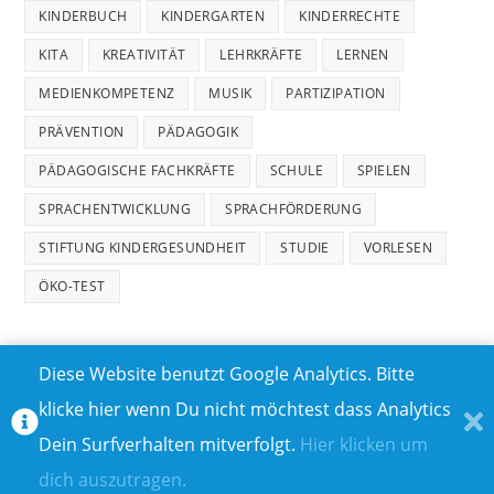
KINDERBUCH
KINDERGARTEN
KINDERRECHTE
KITA
KREATIVITÄT
LEHRKRÄFTE
LERNEN
MEDIENKOMPETENZ
MUSIK
PARTIZIPATION
PRÄVENTION
PÄDAGOGIK
PÄDAGOGISCHE FACHKRÄFTE
SCHULE
SPIELEN
SPRACHENTWICKLUNG
SPRACHFÖRDERUNG
STIFTUNG KINDERGESUNDHEIT
STUDIE
VORLESEN
ÖKO-TEST
Diese Website benutzt Google Analytics. Bitte
klicke hier wenn Du nicht möchtest dass Analytics
MEDIADATEN
DATENSCHUTZ
Dein Surfverhalten mitverfolgt.
Hier klicken um
TEILNAHMEBEDINGUNGEN FÜR GEWINNSPIELE
IMPRESSUM
dich auszutragen.
ÜBER UNS I
KONTAKT I
© COPYRIGHT 2023