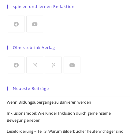
in
spielen und lernen Redaktion
a
new
tab
Opens
Opens
in
in
Oberstebrink Verlag
a
a
new
new
tab
tab
Opens
Opens
Opens
Opens
in
in
in
in
Neueste Beiträge
a
a
a
a
new
new
new
new
Wenn Bildungsübergänge zu Barrieren werden
tab
tab
tab
tab
Inklusionsmobil: Wie Kinder Inklusion durch gemeinsame
Bewegung erleben
Leseförderung – Teil 3: Warum Bilderbücher heute wichtiger sind