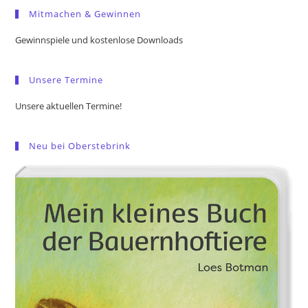
Mitmachen & Gewinnen
clo
the
Gewinnspiele und kostenlose Downloads
sea
pan
Unsere Termine
Unsere aktuellen Termine!
Neu bei Oberstebrink