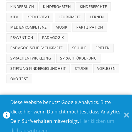
KINDERBUCH
KINDERGARTEN
KINDERRECHTE
KITA
KREATIVITÄT
LEHRKRÄFTE
LERNEN
MEDIENKOMPETENZ
MUSIK
PARTIZIPATION
PRÄVENTION
PÄDAGOGIK
PÄDAGOGISCHE FACHKRÄFTE
SCHULE
SPIELEN
SPRACHENTWICKLUNG
SPRACHFÖRDERUNG
STIFTUNG KINDERGESUNDHEIT
STUDIE
VORLESEN
ÖKO-TEST
Diese Website benutzt Google Analytics. Bitte
klicke hier wenn Du nicht möchtest dass Analytics
MEDIADATEN
DATENSCHUTZ
Dein Surfverhalten mitverfolgt.
Hier klicken um
TEILNAHMEBEDINGUNGEN FÜR GEWINNSPIELE
IMPRESSUM
dich auszutragen.