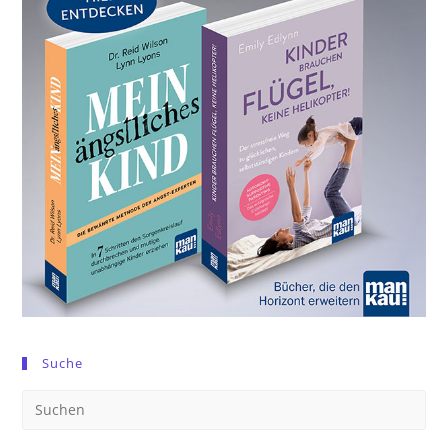
Suche
Pre
Es