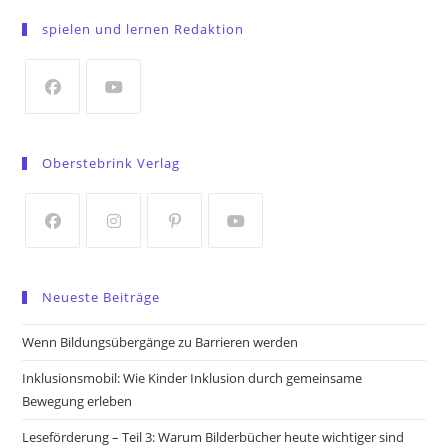
in
spielen und lernen Redaktion
a
new
tab
Opens
Opens
in
in
Oberstebrink Verlag
a
a
new
new
tab
tab
Opens
Opens
Opens
Opens
in
in
in
in
Neueste Beiträge
a
a
a
a
new
new
new
new
Wenn Bildungsübergänge zu Barrieren werden
tab
tab
tab
tab
Inklusionsmobil: Wie Kinder Inklusion durch gemeinsame
Bewegung erleben
Leseförderung – Teil 3: Warum Bilderbücher heute wichtiger sind