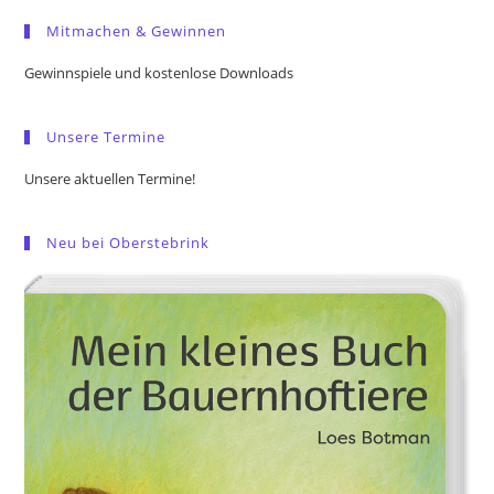
to
Mitmachen & Gewinnen
clo
the
Gewinnspiele und kostenlose Downloads
sea
pan
Unsere Termine
Unsere aktuellen Termine!
Neu bei Oberstebrink