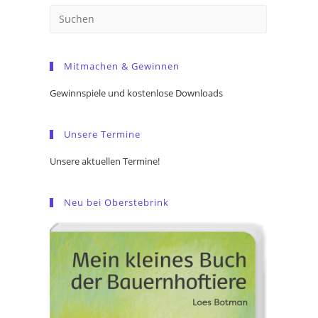
Press
Escape
to
Mitmachen & Gewinnen
close
the
Gewinnspiele und kostenlose Downloads
search
panel.
Unsere Termine
Unsere aktuellen Termine!
Neu bei Oberstebrink