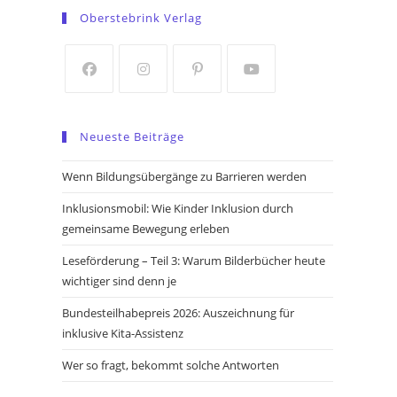
in
in
Oberstebrink Verlag
a
a
new
new
tab
tab
Opens
Opens
Opens
Opens
in
in
in
in
Neueste Beiträge
a
a
a
a
new
new
new
new
Wenn Bildungsübergänge zu Barrieren werden
tab
tab
tab
tab
Inklusionsmobil: Wie Kinder Inklusion durch
gemeinsame Bewegung erleben
Leseförderung – Teil 3: Warum Bilderbücher heute
wichtiger sind denn je
Bundesteilhabepreis 2026: Auszeichnung für
inklusive Kita-Assistenz
Wer so fragt, bekommt solche Antworten