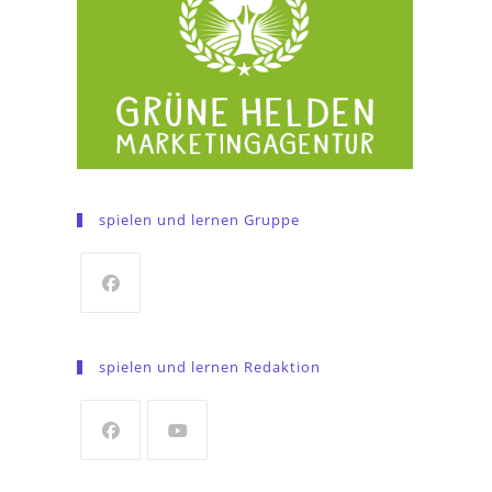
spielen und lernen Gruppe
Opens
in
spielen und lernen Redaktion
a
new
tab
Opens
Opens