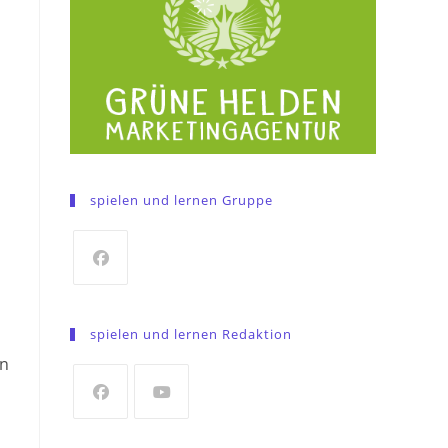
spielen und lernen Gruppe
Opens
in
spielen und lernen Redaktion
a
in
new
tab
Opens
Opens