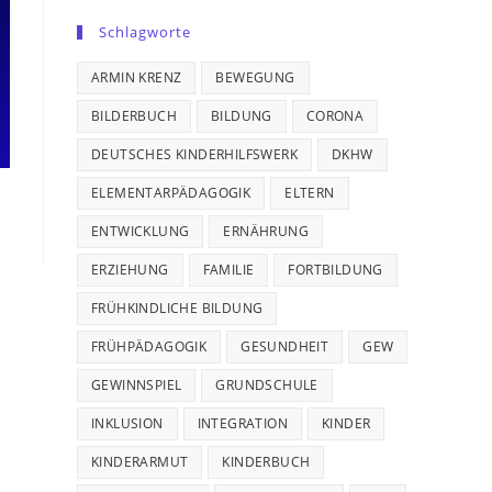
Schlagworte
ARMIN KRENZ
BEWEGUNG
BILDERBUCH
BILDUNG
CORONA
DEUTSCHES KINDERHILFSWERK
DKHW
ELEMENTARPÄDAGOGIK
ELTERN
ENTWICKLUNG
ERNÄHRUNG
ERZIEHUNG
FAMILIE
FORTBILDUNG
FRÜHKINDLICHE BILDUNG
FRÜHPÄDAGOGIK
GESUNDHEIT
GEW
GEWINNSPIEL
GRUNDSCHULE
INKLUSION
INTEGRATION
KINDER
KINDERARMUT
KINDERBUCH