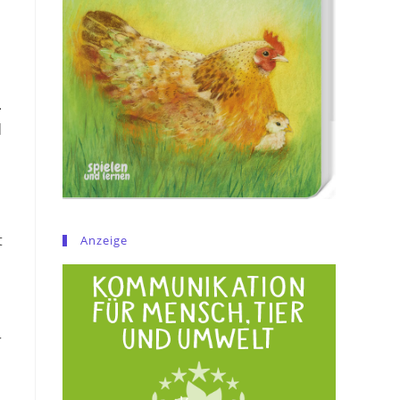
.
d
t
Anzeige
r