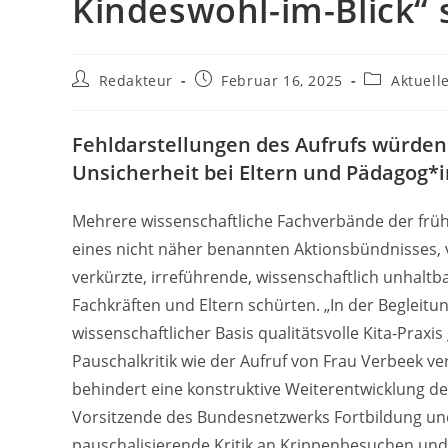
Kindeswohl-im-Blick“ 
Beitrags-
Beitrag
Beitrags-
Redakteur
Februar 16, 2025
Aktuell
Autor:
veröffentlicht:
Kategorie:
Fehldarstellungen des Aufrufs würde
Unsicherheit bei Eltern und Pädagog*
Mehrere wissenschaftliche Fachverbände der frühen
eines nicht näher benannten Aktionsbündnisses, v
verkürzte, irreführende, wissenschaftlich unhaltb
Fachkräften und Eltern schürten. „In der Begleitu
wissenschaftlicher Basis qualitätsvolle Kita-Praxi
Pauschalkritik wie der Aufruf von Frau Verbeek ve
behindert eine konstruktive Weiterentwicklung der
Vorsitzende des Bundesnetzwerks Fortbildung und
pauschalisierende Kritik an Krippenbesuchen und