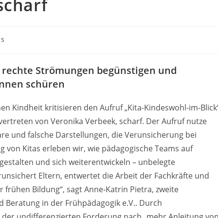
scharf
es
n rechte Strömungen begünstigen und
innen schüren
 Kindheit kritisieren den Aufruf „Kita-Kindeswohl-im-Blick
ertreten von Veronika Verbeek, scharf. Der Aufruf nutze
are und falsche Darstellungen, die Verunsicherung bei
ng von Kitas erleben wir, wie pädagogische Teams auf
s gestalten und sich weiterentwickeln – unbelegte
runsichert Eltern, entwertet die Arbeit der Fachkräfte und
 frühen Bildung“, sagt Anne-Katrin Pietra, zweite
 Beratung in der Frühpädagogik e.V.. Durch
 der undifferenzierten Forderung nach „mehr Anleitung vo