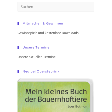
Press
Escape
to
Mitmachen & Gewinnen
close
the
Gewinnspiele und kostenlose Downloads
search
panel.
Unsere Termine
Unsere aktuellen Termine!
Neu bei Oberstebrink