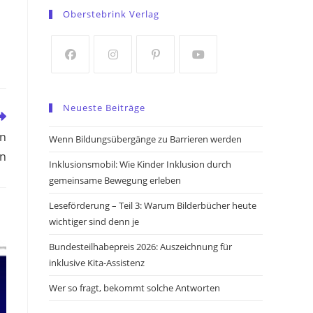
in
in
Oberstebrink Verlag
a
a
new
new
tab
tab
Opens
Opens
Opens
Opens
in
in
in
in
Neueste Beiträge
a
a
a
a
new
new
new
new
rn
Wenn Bildungsübergänge zu Barrieren werden
tab
tab
tab
tab
rn
Inklusionsmobil: Wie Kinder Inklusion durch
gemeinsame Bewegung erleben
Leseförderung – Teil 3: Warum Bilderbücher heute
wichtiger sind denn je
Bundesteilhabepreis 2026: Auszeichnung für
inklusive Kita-Assistenz
Wer so fragt, bekommt solche Antworten